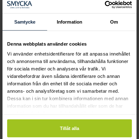
Boka ringprovning
Hos oss kan du få hjälp att hitta just din
drömring för varje tillfälle i livet. Bokar du
Samtycke
Information
Om
en ringprovning går vi gemensamt igenom
sortimentet för att hitta ringen som är
perfekt för just din stil och smak.
Denna webbplats använder cookies
Vi använder enhetsidentifierare för att anpassa innehållet
och annonserna till användarna, tillhandahålla funktioner
för sociala medier och analysera vår trafik. Vi
vidarebefordrar även sådana identifierare och annan
information från din enhet till de sociala medier och
annons- och analysföretag som vi samarbetar med.
Dessa kan i sin tur kombinera informationen med annan
information som du har tillhandahållit eller som de har
samlat in när du har använt deras tjänster.
Tillåt alla