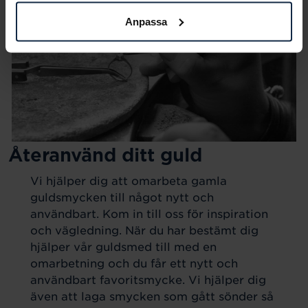
Anpassa
Återanvänd ditt guld
Vi hjälper dig att omarbeta gamla
guldsmycken till något nytt och
användbart. Kom in till oss för inspiration
och vägledning. När du har bestämt dig
hjälper vår guldsmed till med en
omarbetning och du får ett nytt och
användbart favoritsmycke. Vi hjälper dig
även att laga smycken som gått sönder så