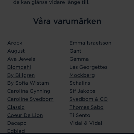
de kan glänsa vidare länge till.
Våra varumärken
Arock
Emma Israelsson
August
Gant
Ava Jewels
Gemma
Blomdahl
Les Georgettes
By Billgren
Mockberg
By Sofia Wistam
Schalins
Carolina Gynning
Sif Jakobs
Caroline Svedbom
Svedbom & CO
Classic
Thomas Sabo
Coeur De Lion
Ti Sento
Dacapo
Vidal & Vidal
Edblad