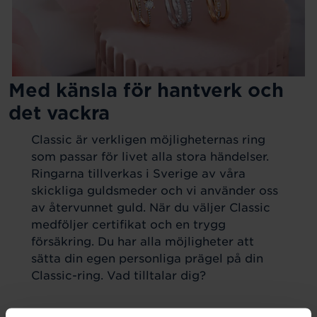
Med känsla för hantverk och
det vackra
Classic är verkligen möjligheternas ring
som passar för livet alla stora händelser.
Ringarna tillverkas i Sverige av våra
skickliga guldsmeder och vi använder oss
av återvunnet guld. När du väljer Classic
medföljer certifikat och en trygg
försäkring. Du har alla möjligheter att
sätta din egen personliga prägel på din
Classic-ring. Vad tilltalar dig?