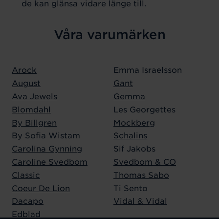
de kan glänsa vidare länge till.
Våra varumärken
Arock
Emma Israelsson
August
Gant
Ava Jewels
Gemma
Blomdahl
Les Georgettes
By Billgren
Mockberg
By Sofia Wistam
Schalins
Carolina Gynning
Sif Jakobs
Caroline Svedbom
Svedbom & CO
Classic
Thomas Sabo
Coeur De Lion
Ti Sento
Dacapo
Vidal & Vidal
Edblad