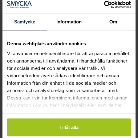
Boka ringprovning
Hos oss kan du få hjälp att hitta just din
drömring för varje tillfälle i livet. Bokar du
Samtycke
Information
Om
en ringprovning går vi gemensamt igenom
sortimentet för att hitta ringen som är
perfekt för just din stil och smak.
Denna webbplats använder cookies
Vi använder enhetsidentifierare för att anpassa innehållet
och annonserna till användarna, tillhandahålla funktioner
för sociala medier och analysera vår trafik. Vi
vidarebefordrar även sådana identifierare och annan
information från din enhet till de sociala medier och
annons- och analysföretag som vi samarbetar med.
Dessa kan i sin tur kombinera informationen med annan
information som du har tillhandahållit eller som de har
samlat in när du har använt deras tjänster.
Tillåt alla