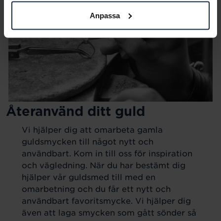
Anpassa
Återanvänd ditt guld
Vi hjälper dig att omarbeta gamla
guldsmycken till något nytt och
användbart. Kom in till oss för inspiration
och vägledning. När du har bestämt dig
hjälper vår guldsmed till med en
omarbetning och du får ett nytt och
användbart favoritsmycke. Vi hjälper dig
även att laga smycken som gått sönder så