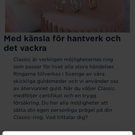
Med känsla för hantverk och
det vackra
Classic är verkligen möjligheternas ring
som passar för livet alla stora händelser.
Ringarna tillverkas i Sverige av våra
skickliga guldsmeder och vi använder oss
av återvunnet guld. När du väljer Classic
medföljer certifikat och en trygg
försäkring. Du har alla möjligheter att
sätta din egen personliga prägel på din
Classic-ring. Vad tilltalar dig?