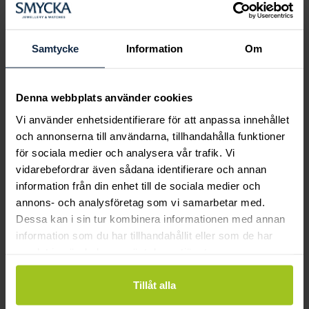
Boka ringprovning
Hos oss kan du få hjälp att hitta just din
drömring för varje tillfälle i livet. Bokar du
Samtycke
Information
Om
en ringprovning går vi gemensamt igenom
sortimentet för att hitta ringen som är
perfekt för just din stil och smak.
Denna webbplats använder cookies
Vi använder enhetsidentifierare för att anpassa innehållet
och annonserna till användarna, tillhandahålla funktioner
för sociala medier och analysera vår trafik. Vi
vidarebefordrar även sådana identifierare och annan
information från din enhet till de sociala medier och
annons- och analysföretag som vi samarbetar med.
Dessa kan i sin tur kombinera informationen med annan
information som du har tillhandahållit eller som de har
samlat in när du har använt deras tjänster.
Tillåt alla