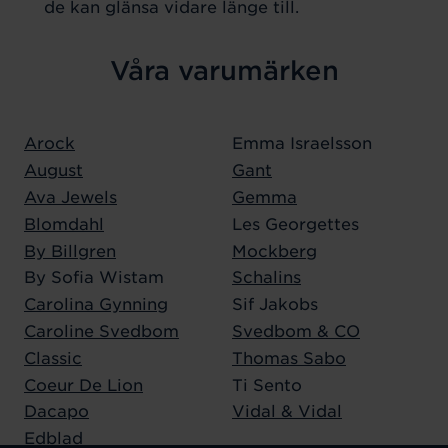
de kan glänsa vidare länge till.
Våra varumärken
Arock
Emma Israelsson
August
Gant
Ava Jewels
Gemma
Blomdahl
Les Georgettes
By Billgren
Mockberg
By Sofia Wistam
Schalins
Carolina Gynning
Sif Jakobs
Caroline Svedbom
Svedbom & CO
Classic
Thomas Sabo
Coeur De Lion
Ti Sento
Dacapo
Vidal & Vidal
Edblad