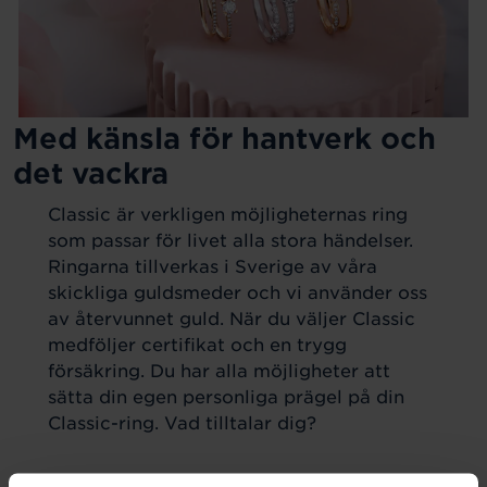
Med känsla för hantverk och
det vackra
Classic är verkligen möjligheternas ring
som passar för livet alla stora händelser.
Ringarna tillverkas i Sverige av våra
skickliga guldsmeder och vi använder oss
av återvunnet guld. När du väljer Classic
medföljer certifikat och en trygg
försäkring. Du har alla möjligheter att
sätta din egen personliga prägel på din
Classic-ring. Vad tilltalar dig?