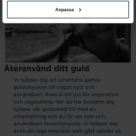
Anpassa
Återanvänd ditt guld
Vi hjälper dig att omarbeta gamla
guldsmycken till något nytt och
användbart. Kom in till oss för inspiration
och vägledning. När du har bestämt dig
hjälper vår guldsmed till med en
omarbetning och du får ett nytt och
användbart favoritsmycke. Vi hjälper dig
även att laga smycken som gått sönder så