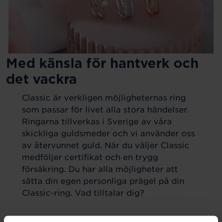
Med känsla för hantverk och
det vackra
Classic är verkligen möjligheternas ring
som passar för livet alla stora händelser.
Ringarna tillverkas i Sverige av våra
skickliga guldsmeder och vi använder oss
av återvunnet guld. När du väljer Classic
medföljer certifikat och en trygg
försäkring. Du har alla möjligheter att
sätta din egen personliga prägel på din
Classic-ring. Vad tilltalar dig?