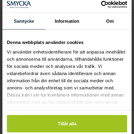
Boka ringprovning
Hos oss kan du få hjälp att hitta just din
drömring för varje tillfälle i livet. Bokar du
Samtycke
Information
Om
en ringprovning går vi gemensamt igenom
sortimentet för att hitta ringen som är
perfekt för just din stil och smak.
Denna webbplats använder cookies
Vi använder enhetsidentifierare för att anpassa innehållet
och annonserna till användarna, tillhandahålla funktioner
för sociala medier och analysera vår trafik. Vi
vidarebefordrar även sådana identifierare och annan
information från din enhet till de sociala medier och
annons- och analysföretag som vi samarbetar med.
Dessa kan i sin tur kombinera informationen med annan
information som du har tillhandahållit eller som de har
samlat in när du har använt deras tjänster.
Tillåt alla