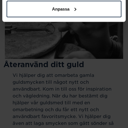
Anpassa
Återanvänd ditt guld
Vi hjälper dig att omarbeta gamla
guldsmycken till något nytt och
användbart. Kom in till oss för inspiration
och vägledning. När du har bestämt dig
hjälper vår guldsmed till med en
omarbetning och du får ett nytt och
användbart favoritsmycke. Vi hjälper dig
även att laga smycken som gått sönder så