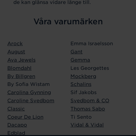
de kan glänsa vidare länge till.
Våra varumärken
Arock
Emma Israelsson
August
Gant
Ava Jewels
Gemma
Blomdahl
Les Georgettes
By Billgren
Mockberg
By Sofia Wistam
Schalins
Carolina Gynning
Sif Jakobs
Caroline Svedbom
Svedbom & CO
Classic
Thomas Sabo
Coeur De Lion
Ti Sento
Dacapo
Vidal & Vidal
Edblad