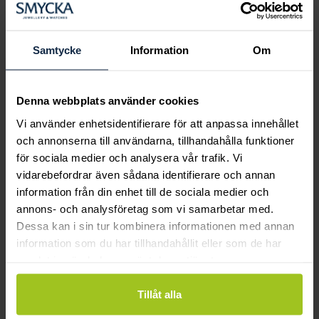
Boka ringprovning
Hos oss kan du få hjälp att hitta just din
drömring för varje tillfälle i livet. Bokar du
Samtycke
Information
Om
en ringprovning går vi gemensamt igenom
sortimentet för att hitta ringen som är
perfekt för just din stil och smak.
Denna webbplats använder cookies
Vi använder enhetsidentifierare för att anpassa innehållet
och annonserna till användarna, tillhandahålla funktioner
för sociala medier och analysera vår trafik. Vi
vidarebefordrar även sådana identifierare och annan
information från din enhet till de sociala medier och
annons- och analysföretag som vi samarbetar med.
Dessa kan i sin tur kombinera informationen med annan
information som du har tillhandahållit eller som de har
samlat in när du har använt deras tjänster.
Tillåt alla