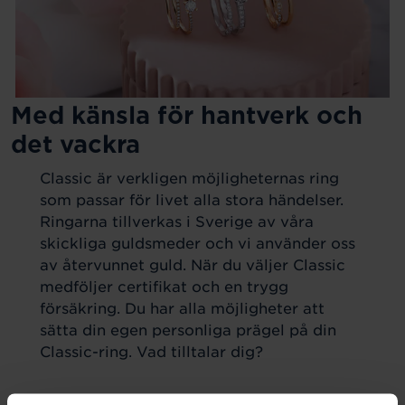
Med känsla för hantverk och
det vackra
Classic är verkligen möjligheternas ring
som passar för livet alla stora händelser.
Ringarna tillverkas i Sverige av våra
skickliga guldsmeder och vi använder oss
av återvunnet guld. När du väljer Classic
medföljer certifikat och en trygg
försäkring. Du har alla möjligheter att
sätta din egen personliga prägel på din
Classic-ring. Vad tilltalar dig?