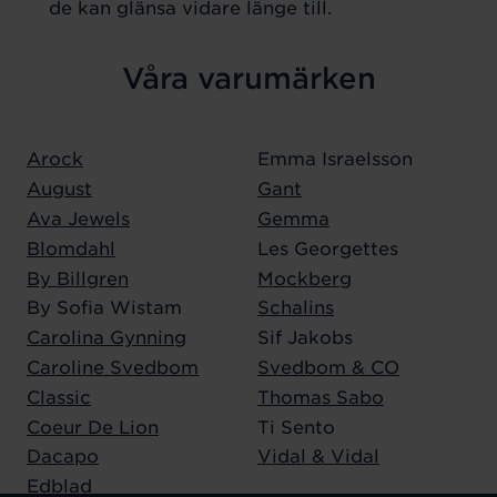
de kan glänsa vidare länge till.
Våra varumärken
Arock
Emma Israelsson
August
Gant
Ava Jewels
Gemma
Blomdahl
Les Georgettes
By Billgren
Mockberg
By Sofia Wistam
Schalins
Carolina Gynning
Sif Jakobs
Caroline Svedbom
Svedbom & CO
Classic
Thomas Sabo
Coeur De Lion
Ti Sento
Dacapo
Vidal & Vidal
Edblad