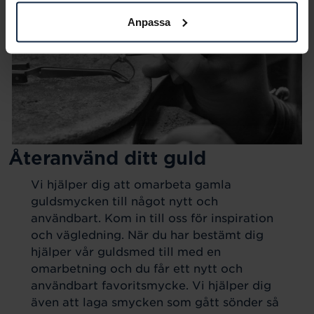
Anpassa
Återanvänd ditt guld
Vi hjälper dig att omarbeta gamla
guldsmycken till något nytt och
användbart. Kom in till oss för inspiration
och vägledning. När du har bestämt dig
hjälper vår guldsmed till med en
omarbetning och du får ett nytt och
användbart favoritsmycke. Vi hjälper dig
även att laga smycken som gått sönder så