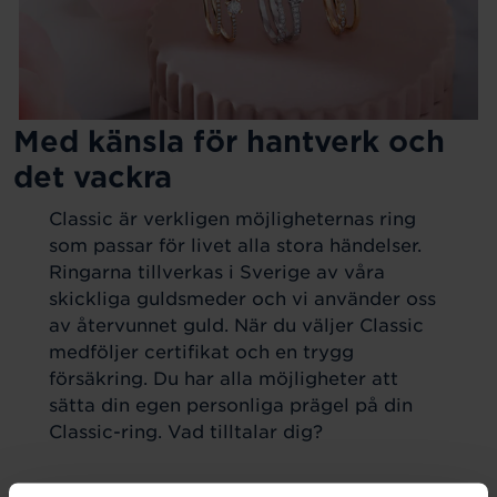
Med känsla för hantverk och
det vackra
Classic är verkligen möjligheternas ring
som passar för livet alla stora händelser.
Ringarna tillverkas i Sverige av våra
skickliga guldsmeder och vi använder oss
av återvunnet guld. När du väljer Classic
medföljer certifikat och en trygg
försäkring. Du har alla möjligheter att
sätta din egen personliga prägel på din
Classic-ring. Vad tilltalar dig?