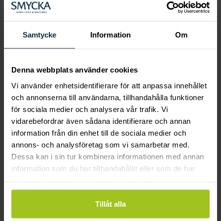
Boka ringprovning
Hos oss kan du få hjälp att hitta just din
drömring för varje tillfälle i livet. Bokar du
Samtycke
Information
Om
en ringprovning går vi gemensamt igenom
sortimentet för att hitta ringen som är
perfekt för just din stil och smak.
Denna webbplats använder cookies
Vi använder enhetsidentifierare för att anpassa innehållet
och annonserna till användarna, tillhandahålla funktioner
för sociala medier och analysera vår trafik. Vi
vidarebefordrar även sådana identifierare och annan
information från din enhet till de sociala medier och
annons- och analysföretag som vi samarbetar med.
Dessa kan i sin tur kombinera informationen med annan
information som du har tillhandahållit eller som de har
samlat in när du har använt deras tjänster.
Tillåt alla