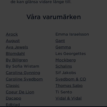
de kan glänsa vidare länge till.
Våra varumärken
Arock
Emma Israelsson
August
Gant
Ava Jewels
Gemma
Blomdahl
Les Georgettes
By Billgren
Mockberg
By Sofia Wistam
Schalins
Carolina Gynning
Sif Jakobs
Caroline Svedbom
Svedbom & CO
Classic
Thomas Sabo
Coeur De Lion
Ti Sento
Dacapo
Vidal & Vidal
Edblad