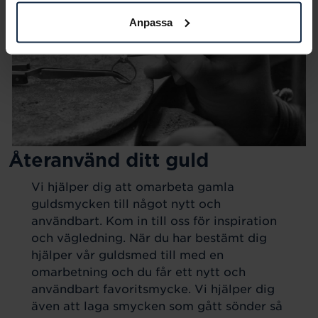
Anpassa
Återanvänd ditt guld
Vi hjälper dig att omarbeta gamla
guldsmycken till något nytt och
användbart. Kom in till oss för inspiration
och vägledning. När du har bestämt dig
hjälper vår guldsmed till med en
omarbetning och du får ett nytt och
användbart favoritsmycke. Vi hjälper dig
även att laga smycken som gått sönder så