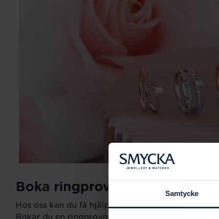
Boka ringprovning
Samtycke
Hos oss kan du få hjälp att hitta just din drömring fö
Bokar du en ringprovning går vi gemensamt igeno