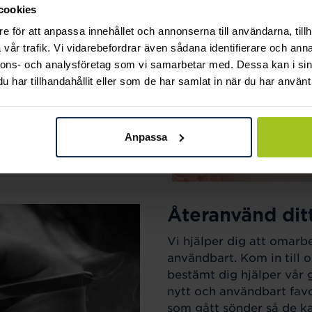
cookies
ak.
e för att anpassa innehållet och annonserna till användarna, tillh
vår trafik. Vi vidarebefordrar även sådana identifierare och anna
nnons- och analysföretag som vi samarbetar med. Dessa kan i sin
har tillhandahållit eller som de har samlat in när du har använt 
Anpassa
Återanvänd dit
Vi hjälper dig att omarb
användbart. Kom in till o
bestämt dig hjälper vår 
nytt och användbart favo
som gått sönder så de kan