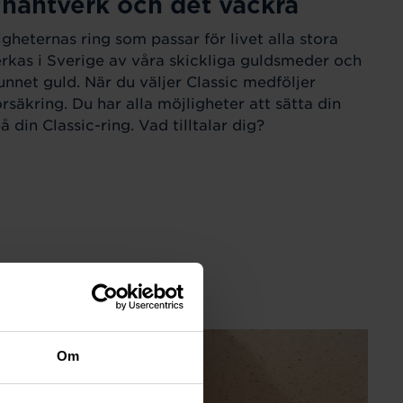
 hantverk och det vackra
igheternas ring som passar för livet alla stora
verkas i Sverige av våra skickliga guldsmeder och
unnet guld. När du väljer Classic medföljer
örsäkring. Du har alla möjligheter att sätta din
 din Classic-ring. Vad tilltalar dig?
Om