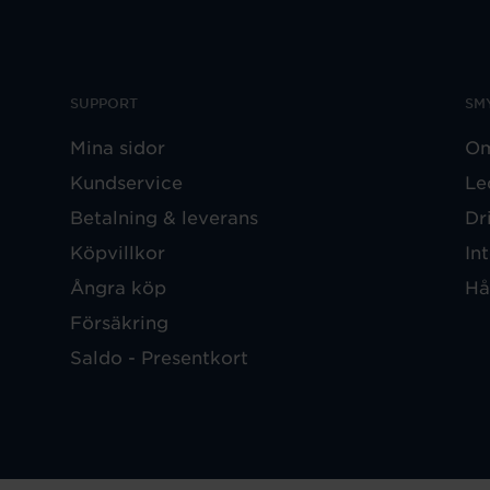
SUPPORT
SM
Mina sidor
Om
Kundservice
Le
Betalning & leverans
Dr
Köpvillkor
In
Ångra köp
Hå
Försäkring
Saldo - Presentkort