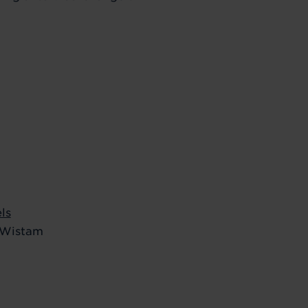
ls
 Wistam