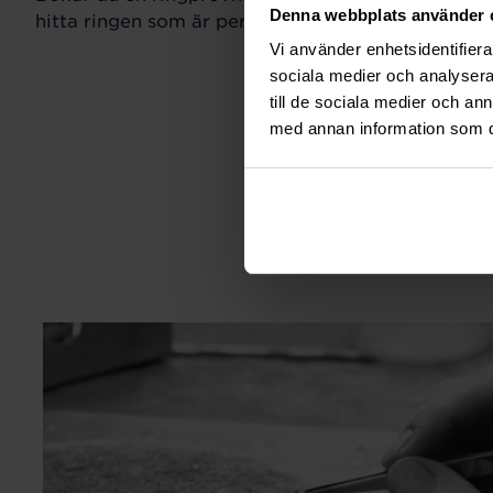
Denna webbplats använder 
hitta ringen som är perfekt för just din stil och sm
Vi använder enhetsidentifierar
sociala medier och analysera 
till de sociala medier och a
med annan information som du 