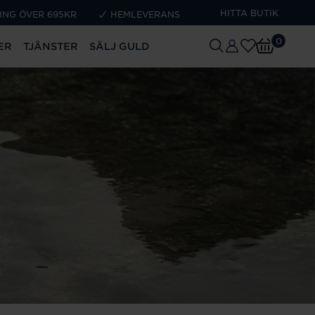
HITTA BUTIK
ING ÖVER 695KR
HEMLEVERANS
0
ER
TJÄNSTER
SÄLJ GULD