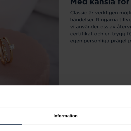
Med känsla för
Classic är verkligen möjl
händelser. Ringarna till
vi använder oss av återv
certifikat och en trygg f
egen personliga prägel på
Information
r varje tillfälle i livet.
m sortimentet för att