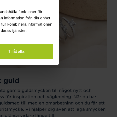
andahålla funktioner för
n information från din enhet
 tur kombinera informationen
deras tjänster.
Tillåt alla
t guld
eta gamla guldsmycken till något nytt och
ss för inspiration och vägledning. När du har
guldsmed till med en omarbetning och du får ett
ritsmycke. Vi hjälper dig även att laga smycken
 glänsa vidare länge till.