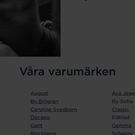
Våra varumärken
August
Ava Jewe
By Billgren
By Sofia
Caroline Svedbom
Classic
Dacapo
Edblad
Gant
Gemma
Mockberg
Schalins