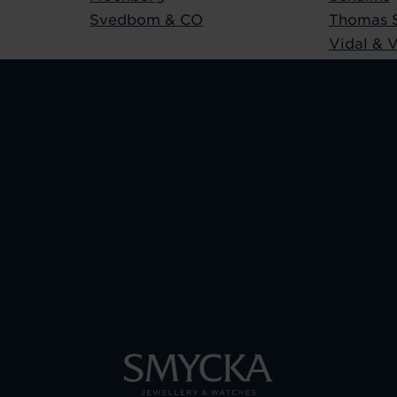
Svedbom & CO
Thomas 
Vidal & V