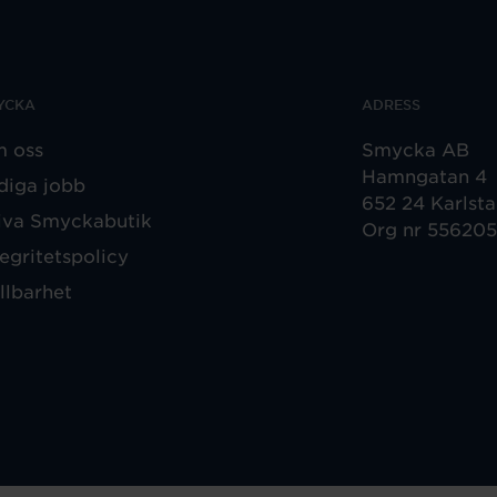
YCKA
ADRESS
 oss
Smycka AB
Hamngatan 4
diga jobb
652 24 Karlst
iva Smyckabutik
Org nr 55620
tegritetspolicy
llbarhet