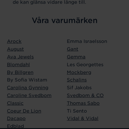
de kan glänsa vidare länge till.
Våra varumärken
Arock
Emma Israelsson
August
Gant
Ava Jewels
Gemma
Blomdahl
Les Georgettes
By Billgren
Mockberg
By Sofia Wistam
Schalins
Carolina Gynning
Sif Jakobs
Caroline Svedbom
Svedbom & CO
Classic
Thomas Sabo
Coeur De Lion
Ti Sento
Dacapo
Vidal & Vidal
Edblad