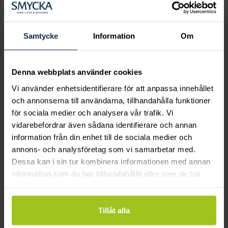
Boka ringprovning
Hos oss kan du få hjälp att hitta just din
drömring för varje tillfälle i livet. Bokar du
Samtycke
Information
Om
en ringprovning går vi gemensamt igenom
sortimentet för att hitta ringen som är
perfekt för just din stil och smak.
Denna webbplats använder cookies
Vi använder enhetsidentifierare för att anpassa innehållet
och annonserna till användarna, tillhandahålla funktioner
för sociala medier och analysera vår trafik. Vi
vidarebefordrar även sådana identifierare och annan
information från din enhet till de sociala medier och
annons- och analysföretag som vi samarbetar med.
Dessa kan i sin tur kombinera informationen med annan
information som du har tillhandahållit eller som de har
samlat in när du har använt deras tjänster.
Tillåt alla