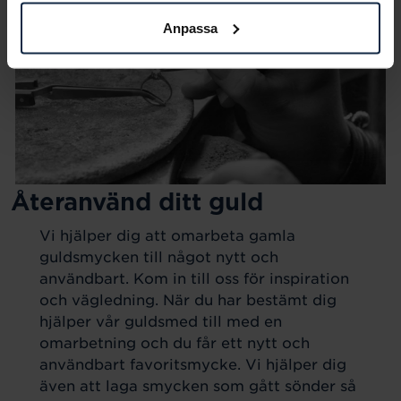
Anpassa
Återanvänd ditt guld
Vi hjälper dig att omarbeta gamla
guldsmycken till något nytt och
användbart. Kom in till oss för inspiration
och vägledning. När du har bestämt dig
hjälper vår guldsmed till med en
omarbetning och du får ett nytt och
användbart favoritsmycke. Vi hjälper dig
även att laga smycken som gått sönder så