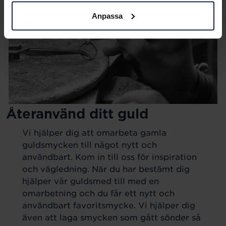
Anpassa
Återanvänd ditt guld
Vi hjälper dig att omarbeta gamla
guldsmycken till något nytt och
användbart. Kom in till oss för inspiration
och vägledning. När du har bestämt dig
hjälper vår guldsmed till med en
omarbetning och du får ett nytt och
användbart favoritsmycke. Vi hjälper dig
även att laga smycken som gått sönder så