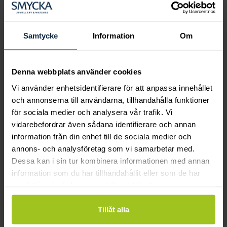
Boka ringprovning
Hos oss kan du få hjälp att hitta just din
drömring för varje tillfälle i livet. Bokar du
Samtycke
Information
Om
en ringprovning går vi gemensamt igenom
sortimentet för att hitta ringen som är
perfekt för just din stil och smak.
Denna webbplats använder cookies
Vi använder enhetsidentifierare för att anpassa innehållet
och annonserna till användarna, tillhandahålla funktioner
för sociala medier och analysera vår trafik. Vi
vidarebefordrar även sådana identifierare och annan
information från din enhet till de sociala medier och
annons- och analysföretag som vi samarbetar med.
Dessa kan i sin tur kombinera informationen med annan
information som du har tillhandahållit eller som de har
samlat in när du har använt deras tjänster.
Tillåt alla