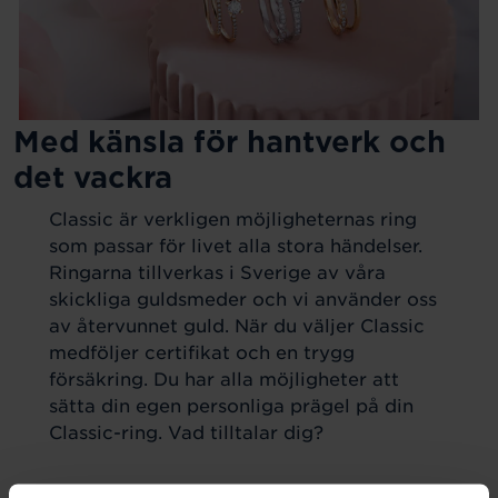
Med känsla för hantverk och
det vackra
Classic är verkligen möjligheternas ring
som passar för livet alla stora händelser.
Ringarna tillverkas i Sverige av våra
skickliga guldsmeder och vi använder oss
av återvunnet guld. När du väljer Classic
medföljer certifikat och en trygg
försäkring. Du har alla möjligheter att
sätta din egen personliga prägel på din
Classic-ring. Vad tilltalar dig?