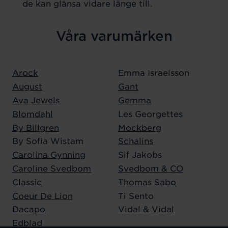
de kan glänsa vidare länge till.
Våra varumärken
Arock
Emma Israelsson
August
Gant
Ava Jewels
Gemma
Blomdahl
Les Georgettes
By Billgren
Mockberg
By Sofia Wistam
Schalins
Carolina Gynning
Sif Jakobs
Caroline Svedbom
Svedbom & CO
Classic
Thomas Sabo
Coeur De Lion
Ti Sento
Dacapo
Vidal & Vidal
Edblad