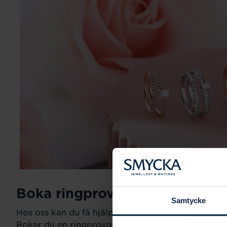
Boka ringprovning
Samtycke
Hos oss kan du få hjälp att hitta just din drömring fö
Bokar du en ringprovning går vi gemensamt igeno