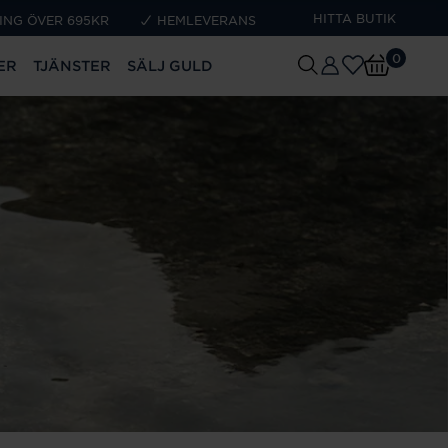
HITTA BUTIK
ING ÖVER 695KR
HEMLEVERANS
0
ER
TJÄNSTER
SÄLJ GULD