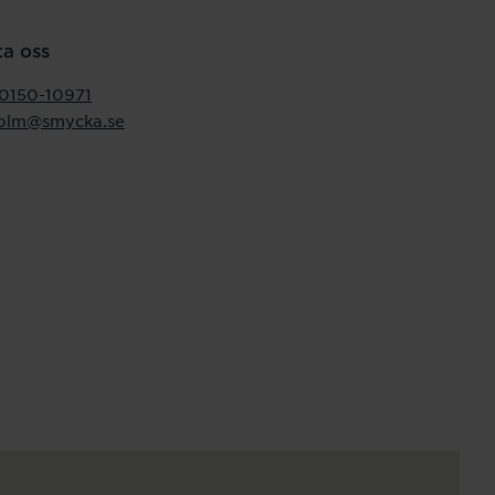
a oss
0150-10971
holm@smycka.se