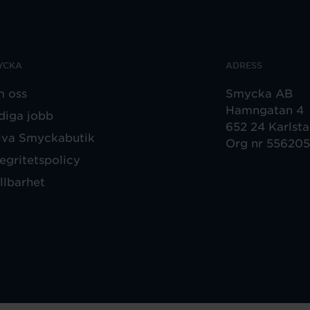
YCKA
ADRESS
 oss
Smycka AB
Hamngatan 4
diga jobb
652 24 Karlst
iva Smyckabutik
Org nr 55620
tegritetspolicy
llbarhet