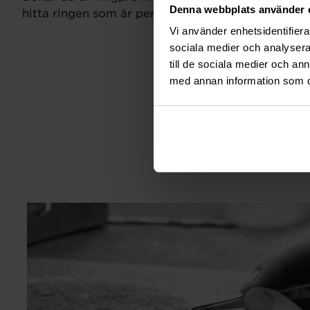
Denna webbplats använder 
hitta ringen som är perfekt för just din stil och sm
Vi använder enhetsidentifierar
sociala medier och analysera 
till de sociala medier och a
med annan information som du 