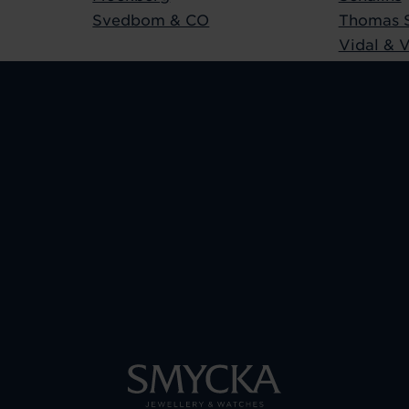
Svedbom & CO
Thomas 
Vidal & V