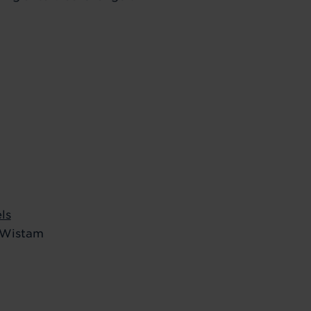
ls
 Wistam