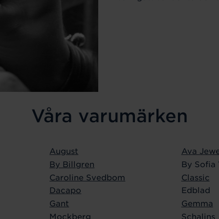
Våra varumärken
August
Ava Jewe
By Billgren
By Sofia
Caroline Svedbom
Classic
Dacapo
Edblad
Gant
Gemma
Mockberg
Schalins