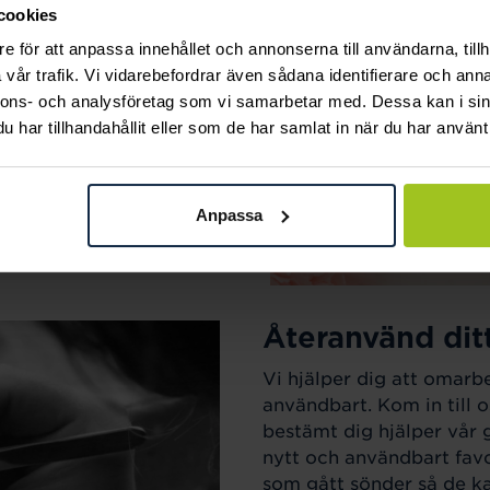
cookies
ak.
e för att anpassa innehållet och annonserna till användarna, tillh
vår trafik. Vi vidarebefordrar även sådana identifierare och anna
nnons- och analysföretag som vi samarbetar med. Dessa kan i sin
har tillhandahållit eller som de har samlat in när du har använt 
Anpassa
Återanvänd dit
Vi hjälper dig att omarb
användbart. Kom in till o
bestämt dig hjälper vår 
nytt och användbart favo
som gått sönder så de kan