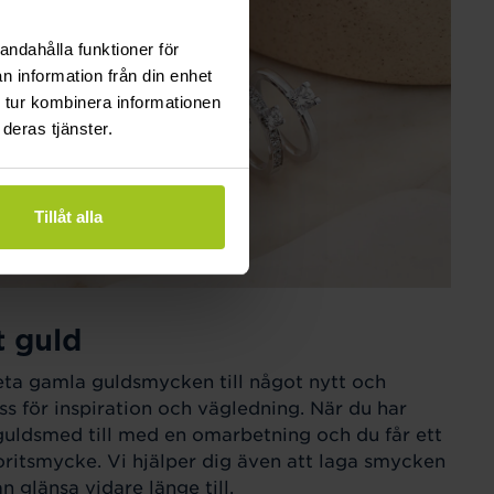
andahålla funktioner för
n information från din enhet
 tur kombinera informationen
deras tjänster.
Tillåt alla
t guld
eta gamla guldsmycken till något nytt och
ss för inspiration och vägledning. När du har
guldsmed till med en omarbetning och du får ett
ritsmycke. Vi hjälper dig även att laga smycken
 glänsa vidare länge till.