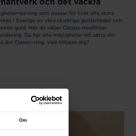
 hantverk och det vackra
igheternas ring som passar för livet alla stora
verkas i Sverige av våra skickliga guldsmeder och
unnet guld. När du väljer Classic medföljer
örsäkring. Du har alla möjligheter att sätta din
 din Classic-ring. Vad tilltalar dig?
Om