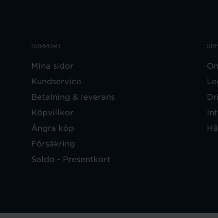
SUPPORT
SM
Mina sidor
Om
Kundservice
Le
Betalning & leverans
Dr
Köpvillkor
In
Ångra köp
Hå
Försäkring
Saldo - Presentkort