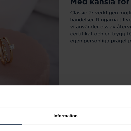
Med känsla för
Classic är verkligen möjl
händelser. Ringarna till
vi använder oss av återv
certifikat och en trygg f
egen personliga prägel på
Information
r varje tillfälle i livet.
m sortimentet för att