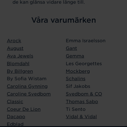
de kan glänsa vidare länge till.
Våra varumärken
Arock
Emma Israelsson
August
Gant
Ava Jewels
Gemma
Blomdahl
Les Georgettes
By Billgren
Mockberg
By Sofia Wistam
Schalins
Carolina Gynning
Sif Jakobs
Caroline Svedbom
Svedbom & CO
Classic
Thomas Sabo
Coeur De Lion
Ti Sento
Dacapo
Vidal & Vidal
Edblad