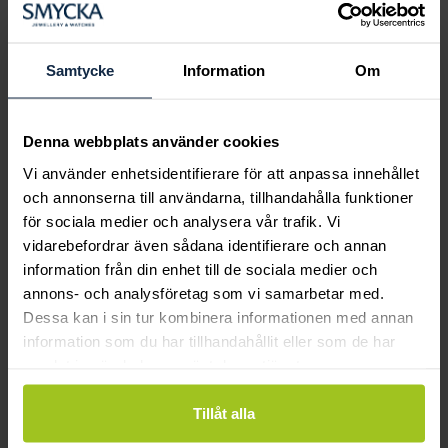
Boka ringprovning
Hos oss kan du få hjälp att hitta just din
drömring för varje tillfälle i livet. Bokar du
Samtycke
Information
Om
en ringprovning går vi gemensamt igenom
sortimentet för att hitta ringen som är
perfekt för just din stil och smak.
Denna webbplats använder cookies
Vi använder enhetsidentifierare för att anpassa innehållet
och annonserna till användarna, tillhandahålla funktioner
för sociala medier och analysera vår trafik. Vi
vidarebefordrar även sådana identifierare och annan
information från din enhet till de sociala medier och
annons- och analysföretag som vi samarbetar med.
Dessa kan i sin tur kombinera informationen med annan
information som du har tillhandahållit eller som de har
samlat in när du har använt deras tjänster.
Tillåt alla