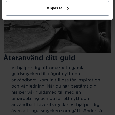
Anpassa
Återanvänd ditt guld
Vi hjälper dig att omarbeta gamla
guldsmycken till något nytt och
användbart. Kom in till oss för inspiration
och vägledning. När du har bestämt dig
hjälper vår guldsmed till med en
omarbetning och du får ett nytt och
användbart favoritsmycke. Vi hjälper dig
även att laga smycken som gått sönder så