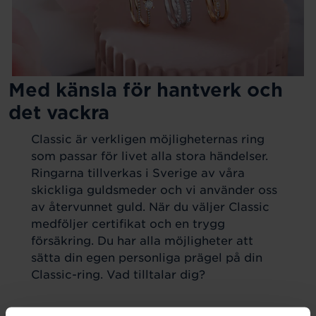
Med känsla för hantverk och
det vackra
Classic är verkligen möjligheternas ring
som passar för livet alla stora händelser.
Ringarna tillverkas i Sverige av våra
skickliga guldsmeder och vi använder oss
av återvunnet guld. När du väljer Classic
medföljer certifikat och en trygg
försäkring. Du har alla möjligheter att
sätta din egen personliga prägel på din
Classic-ring. Vad tilltalar dig?