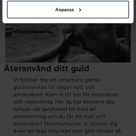
Anpassa
Återanvänd ditt guld
Vi hjälper dig att omarbeta gamla
guldsmycken till något nytt och
användbart. Kom in till oss för inspiration
och vägledning. När du har bestämt dig
hjälper vår guldsmed till med en
omarbetning och du får ett nytt och
användbart favoritsmycke. Vi hjälper dig
även att laga smycken som gått sönder så