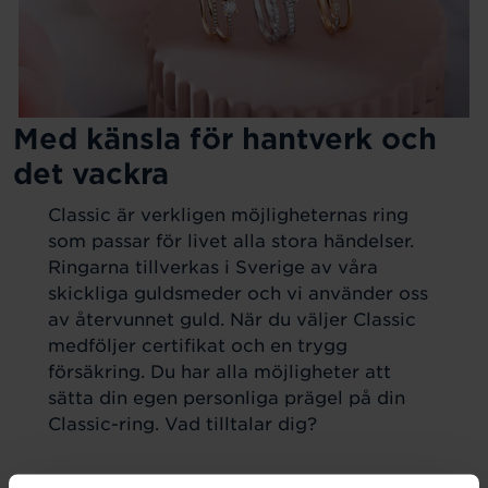
Med känsla för hantverk och
det vackra
Classic är verkligen möjligheternas ring
som passar för livet alla stora händelser.
Ringarna tillverkas i Sverige av våra
skickliga guldsmeder och vi använder oss
av återvunnet guld. När du väljer Classic
medföljer certifikat och en trygg
försäkring. Du har alla möjligheter att
sätta din egen personliga prägel på din
Classic-ring. Vad tilltalar dig?