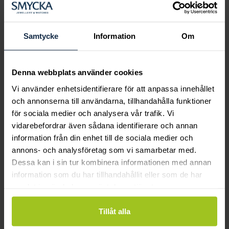
Boka ringprovning
Hos oss kan du få hjälp att hitta just din
drömring för varje tillfälle i livet. Bokar du
Samtycke
Information
Om
en ringprovning går vi gemensamt igenom
sortimentet för att hitta ringen som är
perfekt för just din stil och smak.
Denna webbplats använder cookies
Vi använder enhetsidentifierare för att anpassa innehållet
och annonserna till användarna, tillhandahålla funktioner
för sociala medier och analysera vår trafik. Vi
vidarebefordrar även sådana identifierare och annan
information från din enhet till de sociala medier och
annons- och analysföretag som vi samarbetar med.
Dessa kan i sin tur kombinera informationen med annan
information som du har tillhandahållit eller som de har
samlat in när du har använt deras tjänster.
Tillåt alla