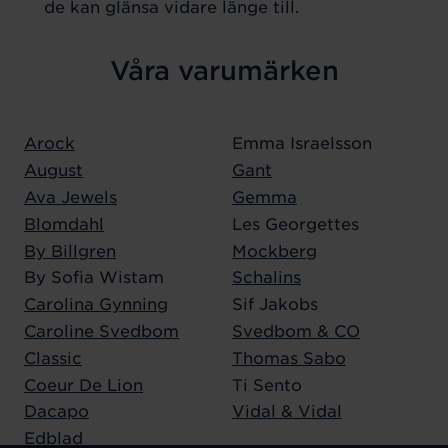
de kan glänsa vidare länge till.
Våra varumärken
Arock
Emma Israelsson
August
Gant
Ava Jewels
Gemma
Blomdahl
Les Georgettes
By Billgren
Mockberg
By Sofia Wistam
Schalins
Carolina Gynning
Sif Jakobs
Caroline Svedbom
Svedbom & CO
Classic
Thomas Sabo
Coeur De Lion
Ti Sento
Dacapo
Vidal & Vidal
Edblad