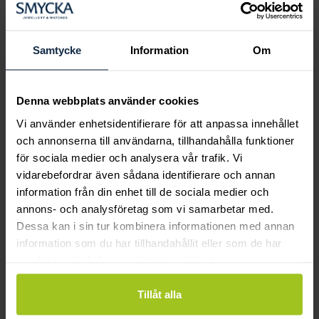
Boka ringprovning
Hos oss kan du få hjälp att hitta just din
drömring för varje tillfälle i livet. Bokar du
Samtycke
Information
Om
en ringprovning går vi gemensamt igenom
sortimentet för att hitta ringen som är
perfekt för just din stil och smak.
Denna webbplats använder cookies
Vi använder enhetsidentifierare för att anpassa innehållet
och annonserna till användarna, tillhandahålla funktioner
för sociala medier och analysera vår trafik. Vi
vidarebefordrar även sådana identifierare och annan
information från din enhet till de sociala medier och
annons- och analysföretag som vi samarbetar med.
Dessa kan i sin tur kombinera informationen med annan
information som du har tillhandahållit eller som de har
samlat in när du har använt deras tjänster.
Tillåt alla