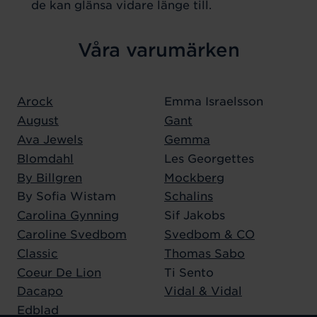
de kan glänsa vidare länge till.
Våra varumärken
Arock
Emma Israelsson
August
Gant
Ava Jewels
Gemma
Blomdahl
Les Georgettes
By Billgren
Mockberg
By Sofia Wistam
Schalins
Carolina Gynning
Sif Jakobs
Caroline Svedbom
Svedbom & CO
Classic
Thomas Sabo
Coeur De Lion
Ti Sento
Dacapo
Vidal & Vidal
Edblad