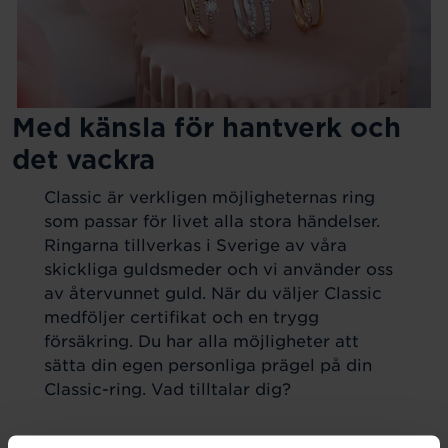
Med känsla för hantverk och
det vackra
Classic är verkligen möjligheternas ring
som passar för livet alla stora händelser.
Ringarna tillverkas i Sverige av våra
skickliga guldsmeder och vi använder oss
av återvunnet guld. När du väljer Classic
medföljer certifikat och en trygg
försäkring. Du har alla möjligheter att
sätta din egen personliga prägel på din
Classic-ring. Vad tilltalar dig?