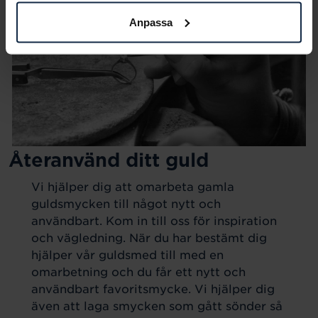
Anpassa
Återanvänd ditt guld
Vi hjälper dig att omarbeta gamla
guldsmycken till något nytt och
användbart. Kom in till oss för inspiration
och vägledning. När du har bestämt dig
hjälper vår guldsmed till med en
omarbetning och du får ett nytt och
användbart favoritsmycke. Vi hjälper dig
även att laga smycken som gått sönder så