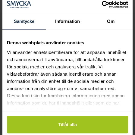
Boka ringprovning
Hos oss kan du få hjälp att hitta just din
drömring för varje tillfälle i livet. Bokar du
Samtycke
Information
Om
en ringprovning går vi gemensamt igenom
sortimentet för att hitta ringen som är
perfekt för just din stil och smak.
Denna webbplats använder cookies
Vi använder enhetsidentifierare för att anpassa innehållet
och annonserna till användarna, tillhandahålla funktioner
för sociala medier och analysera vår trafik. Vi
vidarebefordrar även sådana identifierare och annan
information från din enhet till de sociala medier och
annons- och analysföretag som vi samarbetar med.
Dessa kan i sin tur kombinera informationen med annan
information som du har tillhandahållit eller som de har
samlat in när du har använt deras tjänster.
Tillåt alla