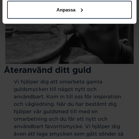
Anpassa
Återanvänd ditt guld
Vi hjälper dig att omarbeta gamla
guldsmycken till något nytt och
användbart. Kom in till oss för inspiration
och vägledning. När du har bestämt dig
hjälper vår guldsmed till med en
omarbetning och du får ett nytt och
användbart favoritsmycke. Vi hjälper dig
även att laga smycken som gått sönder så