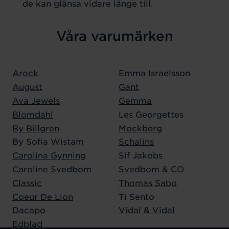
de kan glänsa vidare länge till.
Våra varumärken
Arock
Emma Israelsson
August
Gant
Ava Jewels
Gemma
Blomdahl
Les Georgettes
By Billgren
Mockberg
By Sofia Wistam
Schalins
Carolina Gynning
Sif Jakobs
Caroline Svedbom
Svedbom & CO
Classic
Thomas Sabo
Coeur De Lion
Ti Sento
Dacapo
Vidal & Vidal
Edblad