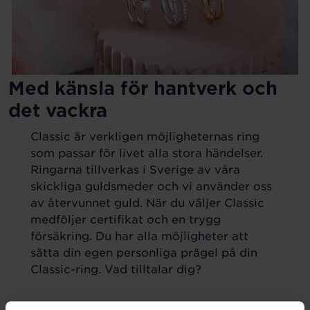
Med känsla för hantverk och
det vackra
Classic är verkligen möjligheternas ring
som passar för livet alla stora händelser.
Ringarna tillverkas i Sverige av våra
skickliga guldsmeder och vi använder oss
av återvunnet guld. När du väljer Classic
medföljer certifikat och en trygg
försäkring. Du har alla möjligheter att
sätta din egen personliga prägel på din
Classic-ring. Vad tilltalar dig?