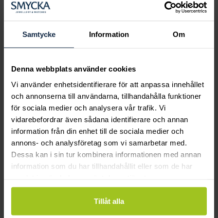
Boka ringprovning
Hos oss kan du få hjälp att hitta just din
drömring för varje tillfälle i livet. Bokar du
Samtycke
Information
Om
en ringprovning går vi gemensamt igenom
sortimentet för att hitta ringen som är
perfekt för just din stil och smak.
Denna webbplats använder cookies
Vi använder enhetsidentifierare för att anpassa innehållet
och annonserna till användarna, tillhandahålla funktioner
för sociala medier och analysera vår trafik. Vi
vidarebefordrar även sådana identifierare och annan
information från din enhet till de sociala medier och
annons- och analysföretag som vi samarbetar med.
Dessa kan i sin tur kombinera informationen med annan
information som du har tillhandahållit eller som de har
samlat in när du har använt deras tjänster.
Tillåt alla