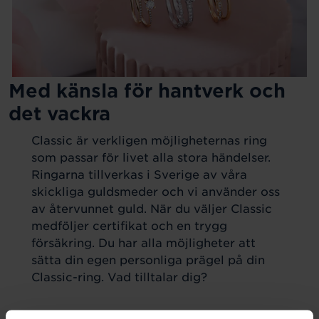
Med känsla för hantverk och
det vackra
Classic är verkligen möjligheternas ring
som passar för livet alla stora händelser.
Ringarna tillverkas i Sverige av våra
skickliga guldsmeder och vi använder oss
av återvunnet guld. När du väljer Classic
medföljer certifikat och en trygg
försäkring. Du har alla möjligheter att
sätta din egen personliga prägel på din
Classic-ring. Vad tilltalar dig?