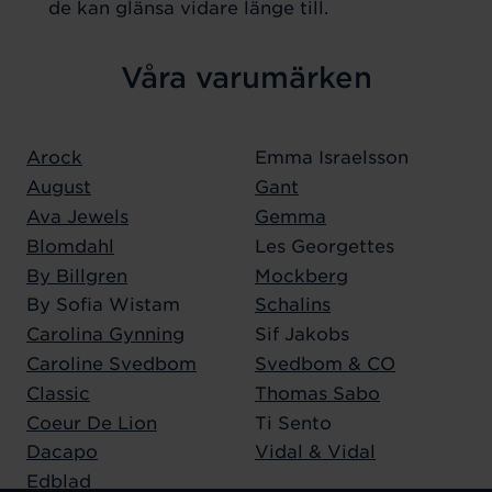
de kan glänsa vidare länge till.
Våra varumärken
Arock
Emma Israelsson
August
Gant
Ava Jewels
Gemma
Blomdahl
Les Georgettes
By Billgren
Mockberg
By Sofia Wistam
Schalins
Carolina Gynning
Sif Jakobs
Caroline Svedbom
Svedbom & CO
Classic
Thomas Sabo
Coeur De Lion
Ti Sento
Dacapo
Vidal & Vidal
Edblad