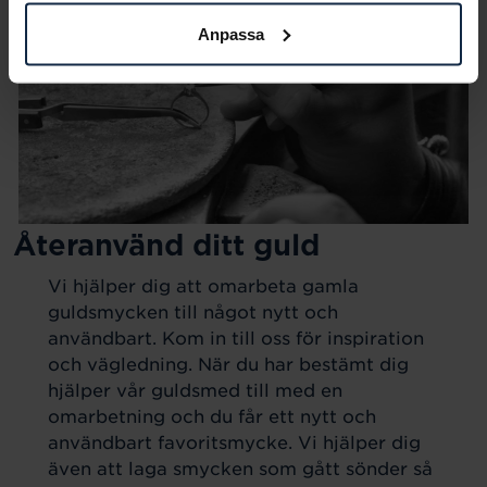
Anpassa
Återanvänd ditt guld
Vi hjälper dig att omarbeta gamla
guldsmycken till något nytt och
användbart. Kom in till oss för inspiration
och vägledning. När du har bestämt dig
hjälper vår guldsmed till med en
omarbetning och du får ett nytt och
användbart favoritsmycke. Vi hjälper dig
även att laga smycken som gått sönder så