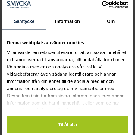
Boka ringprovning
Hos oss kan du få hjälp att hitta just din
drömring för varje tillfälle i livet. Bokar du
Samtycke
Information
Om
en ringprovning går vi gemensamt igenom
sortimentet för att hitta ringen som är
perfekt för just din stil och smak.
Denna webbplats använder cookies
Vi använder enhetsidentifierare för att anpassa innehållet
och annonserna till användarna, tillhandahålla funktioner
för sociala medier och analysera vår trafik. Vi
vidarebefordrar även sådana identifierare och annan
information från din enhet till de sociala medier och
annons- och analysföretag som vi samarbetar med.
Dessa kan i sin tur kombinera informationen med annan
information som du har tillhandahållit eller som de har
samlat in när du har använt deras tjänster.
Tillåt alla