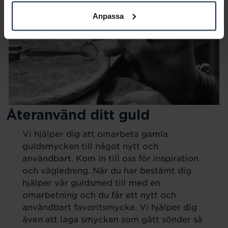
Anpassa
Återanvänd ditt guld
Vi hjälper dig att omarbeta gamla
guldsmycken till något nytt och
användbart. Kom in till oss för inspiration
och vägledning. När du har bestämt dig
hjälper vår guldsmed till med en
omarbetning och du får ett nytt och
användbart favoritsmycke. Vi hjälper dig
även att laga smycken som gått sönder så