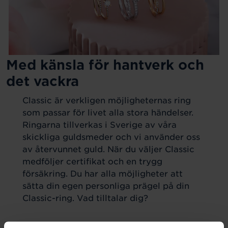
Med känsla för hantverk och
det vackra
Classic är verkligen möjligheternas ring
som passar för livet alla stora händelser.
Ringarna tillverkas i Sverige av våra
skickliga guldsmeder och vi använder oss
av återvunnet guld. När du väljer Classic
medföljer certifikat och en trygg
försäkring. Du har alla möjligheter att
sätta din egen personliga prägel på din
Classic-ring. Vad tilltalar dig?