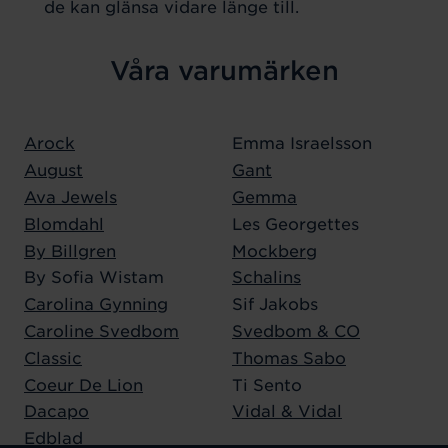
de kan glänsa vidare länge till.
Våra varumärken
Arock
Emma Israelsson
August
Gant
Ava Jewels
Gemma
Blomdahl
Les Georgettes
By Billgren
Mockberg
By Sofia Wistam
Schalins
Carolina Gynning
Sif Jakobs
Caroline Svedbom
Svedbom & CO
Classic
Thomas Sabo
Coeur De Lion
Ti Sento
Dacapo
Vidal & Vidal
Edblad