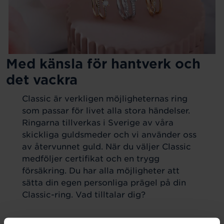
Med känsla för hantverk och
det vackra
Classic är verkligen möjligheternas ring
som passar för livet alla stora händelser.
Ringarna tillverkas i Sverige av våra
skickliga guldsmeder och vi använder oss
av återvunnet guld. När du väljer Classic
medföljer certifikat och en trygg
försäkring. Du har alla möjligheter att
sätta din egen personliga prägel på din
Classic-ring. Vad tilltalar dig?