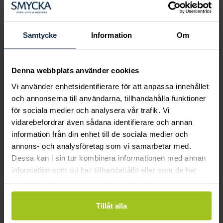
Boka ringprovning
Hos oss kan du få hjälp att hitta just din
drömring för varje tillfälle i livet. Bokar du
Samtycke
Information
Om
en ringprovning går vi gemensamt igenom
sortimentet för att hitta ringen som är
perfekt för just din stil och smak.
Denna webbplats använder cookies
Vi använder enhetsidentifierare för att anpassa innehållet
och annonserna till användarna, tillhandahålla funktioner
för sociala medier och analysera vår trafik. Vi
vidarebefordrar även sådana identifierare och annan
information från din enhet till de sociala medier och
annons- och analysföretag som vi samarbetar med.
Dessa kan i sin tur kombinera informationen med annan
information som du har tillhandahållit eller som de har
samlat in när du har använt deras tjänster.
Tillåt alla