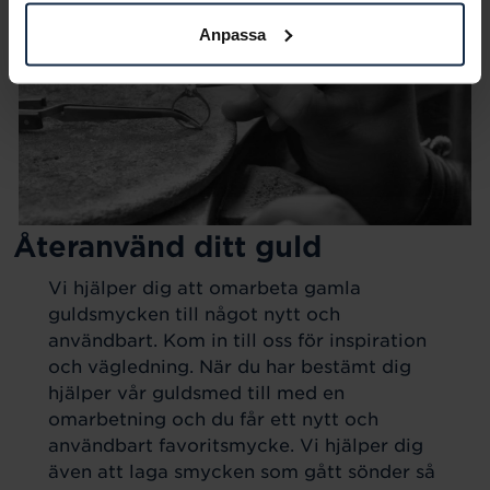
Anpassa
Återanvänd ditt guld
Vi hjälper dig att omarbeta gamla
guldsmycken till något nytt och
användbart. Kom in till oss för inspiration
och vägledning. När du har bestämt dig
hjälper vår guldsmed till med en
omarbetning och du får ett nytt och
användbart favoritsmycke. Vi hjälper dig
även att laga smycken som gått sönder så