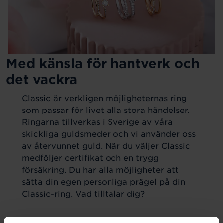
Med känsla för hantverk och
det vackra
Classic är verkligen möjligheternas ring
som passar för livet alla stora händelser.
Ringarna tillverkas i Sverige av våra
skickliga guldsmeder och vi använder oss
av återvunnet guld. När du väljer Classic
medföljer certifikat och en trygg
försäkring. Du har alla möjligheter att
sätta din egen personliga prägel på din
Classic-ring. Vad tilltalar dig?