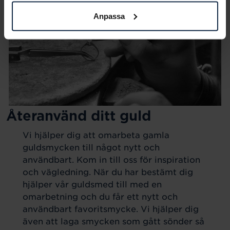
Anpassa
Återanvänd ditt guld
Vi hjälper dig att omarbeta gamla
guldsmycken till något nytt och
användbart. Kom in till oss för inspiration
och vägledning. När du har bestämt dig
hjälper vår guldsmed till med en
omarbetning och du får ett nytt och
användbart favoritsmycke. Vi hjälper dig
även att laga smycken som gått sönder så