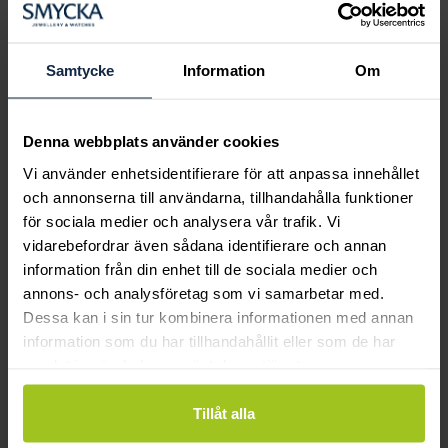
Boka ringprovning
Hos oss kan du få hjälp att hitta just din
drömring för varje tillfälle i livet. Bokar du
Samtycke
Information
Om
en ringprovning går vi gemensamt igenom
sortimentet för att hitta ringen som är
perfekt för just din stil och smak.
Denna webbplats använder cookies
Vi använder enhetsidentifierare för att anpassa innehållet
och annonserna till användarna, tillhandahålla funktioner
för sociala medier och analysera vår trafik. Vi
vidarebefordrar även sådana identifierare och annan
information från din enhet till de sociala medier och
annons- och analysföretag som vi samarbetar med.
Dessa kan i sin tur kombinera informationen med annan
information som du har tillhandahållit eller som de har
samlat in när du har använt deras tjänster.
Tillåt alla