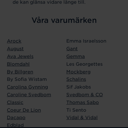
de kan glänsa vidare länge till.
Våra varumärken
Arock
Emma Israelsson
August
Gant
Ava Jewels
Gemma
Blomdahl
Les Georgettes
By Billgren
Mockberg
By Sofia Wistam
Schalins
Carolina Gynning
Sif Jakobs
Caroline Svedbom
Svedbom & CO
Classic
Thomas Sabo
Coeur De Lion
Ti Sento
Dacapo
Vidal & Vidal
Edblad