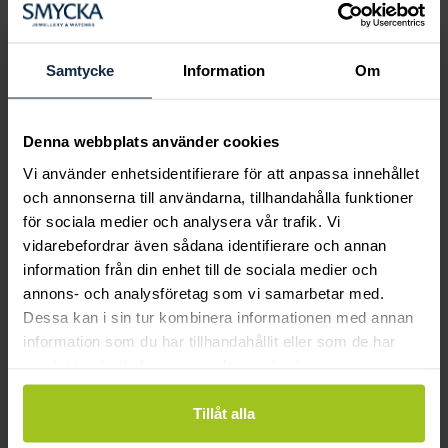
Boka ringprovning
Hos oss kan du få hjälp att hitta just din
drömring för varje tillfälle i livet. Bokar du
Samtycke
Information
Om
en ringprovning går vi gemensamt igenom
sortimentet för att hitta ringen som är
perfekt för just din stil och smak.
Denna webbplats använder cookies
Vi använder enhetsidentifierare för att anpassa innehållet
och annonserna till användarna, tillhandahålla funktioner
för sociala medier och analysera vår trafik. Vi
vidarebefordrar även sådana identifierare och annan
information från din enhet till de sociala medier och
annons- och analysföretag som vi samarbetar med.
Dessa kan i sin tur kombinera informationen med annan
information som du har tillhandahållit eller som de har
samlat in när du har använt deras tjänster.
Tillåt alla