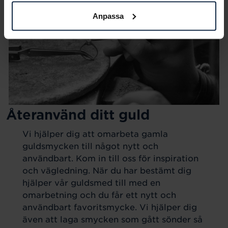
Anpassa
Återanvänd ditt guld
Vi hjälper dig att omarbeta gamla
guldsmycken till något nytt och
användbart. Kom in till oss för inspiration
och vägledning. När du har bestämt dig
hjälper vår guldsmed till med en
omarbetning och du får ett nytt och
användbart favoritsmycke. Vi hjälper dig
även att laga smycken som gått sönder så