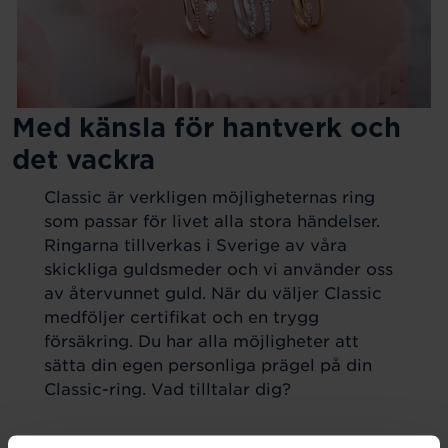
Med känsla för hantverk och
det vackra
Classic är verkligen möjligheternas ring
som passar för livet alla stora händelser.
Ringarna tillverkas i Sverige av våra
skickliga guldsmeder och vi använder oss
av återvunnet guld. När du väljer Classic
medföljer certifikat och en trygg
försäkring. Du har alla möjligheter att
sätta din egen personliga prägel på din
Classic-ring. Vad tilltalar dig?