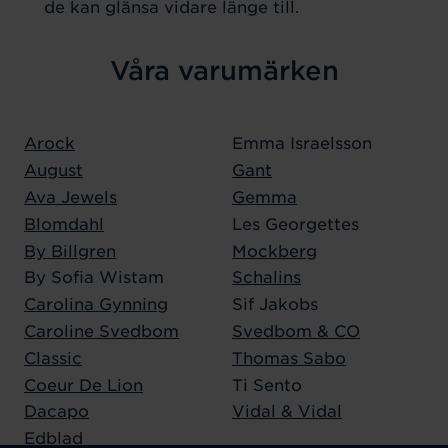
de kan glänsa vidare länge till.
Våra varumärken
Arock
Emma Israelsson
August
Gant
Ava Jewels
Gemma
Blomdahl
Les Georgettes
By Billgren
Mockberg
By Sofia Wistam
Schalins
Carolina Gynning
Sif Jakobs
Caroline Svedbom
Svedbom & CO
Classic
Thomas Sabo
Coeur De Lion
Ti Sento
Dacapo
Vidal & Vidal
Edblad