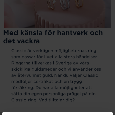
Med känsla för hantverk och
det vackra
Classic är verkligen möjligheternas ring
som passar för livet alla stora händelser.
Ringarna tillverkas i Sverige av våra
skickliga guldsmeder och vi använder oss
av återvunnet guld. När du väljer Classic
medföljer certifikat och en trygg
försäkring. Du har alla möjligheter att
sätta din egen personliga prägel på din
Classic-ring. Vad tilltalar dig?