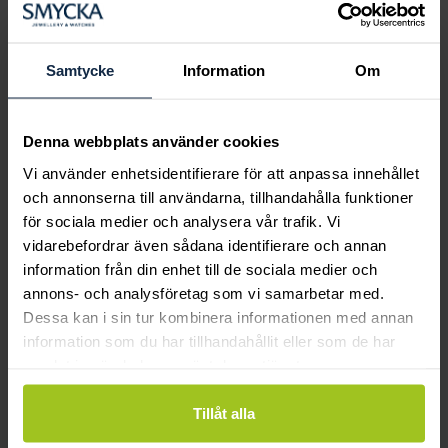
Boka ringprovning
Hos oss kan du få hjälp att hitta just din
drömring för varje tillfälle i livet. Bokar du
Samtycke
Information
Om
en ringprovning går vi gemensamt igenom
sortimentet för att hitta ringen som är
perfekt för just din stil och smak.
Denna webbplats använder cookies
Vi använder enhetsidentifierare för att anpassa innehållet
och annonserna till användarna, tillhandahålla funktioner
för sociala medier och analysera vår trafik. Vi
vidarebefordrar även sådana identifierare och annan
information från din enhet till de sociala medier och
annons- och analysföretag som vi samarbetar med.
Dessa kan i sin tur kombinera informationen med annan
information som du har tillhandahållit eller som de har
samlat in när du har använt deras tjänster.
Tillåt alla