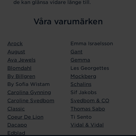
de kan glänsa vidare länge till.
Våra varumärken
Arock
Emma Israelsson
August
Gant
Ava Jewels
Gemma
Blomdahl
Les Georgettes
By Billgren
Mockberg
By Sofia Wistam
Schalins
Carolina Gynning
Sif Jakobs
Caroline Svedbom
Svedbom & CO
Classic
Thomas Sabo
Coeur De Lion
Ti Sento
Dacapo
Vidal & Vidal
Edblad