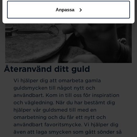
Anpassa
Återanvänd ditt guld
Vi hjälper dig att omarbeta gamla
guldsmycken till något nytt och
användbart. Kom in till oss för inspiration
och vägledning. När du har bestämt dig
hjälper vår guldsmed till med en
omarbetning och du får ett nytt och
användbart favoritsmycke. Vi hjälper dig
även att laga smycken som gått sönder så