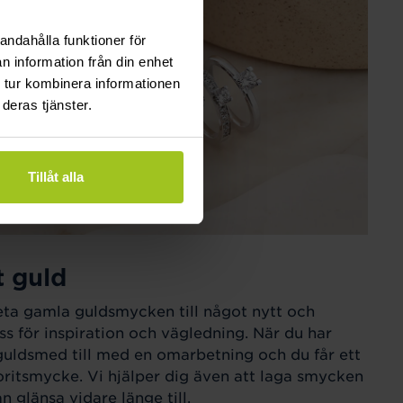
andahålla funktioner för
n information från din enhet
 tur kombinera informationen
deras tjänster.
Tillåt alla
t guld
eta gamla guldsmycken till något nytt och
ss för inspiration och vägledning. När du har
guldsmed till med en omarbetning och du får ett
ritsmycke. Vi hjälper dig även att laga smycken
 glänsa vidare länge till.