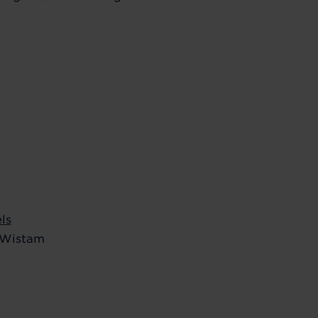
ls
 Wistam