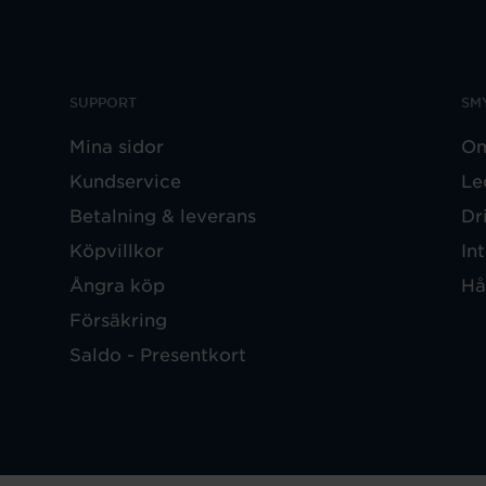
SUPPORT
SM
Mina sidor
Om
Kundservice
Le
Betalning & leverans
Dr
Köpvillkor
In
Ångra köp
Hå
Försäkring
Saldo - Presentkort