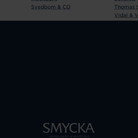
Svedbom & CO
Thomas 
Vidal & V