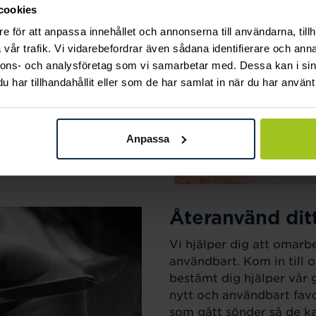
cookies
ak.
e för att anpassa innehållet och annonserna till användarna, tillh
vår trafik. Vi vidarebefordrar även sådana identifierare och anna
nnons- och analysföretag som vi samarbetar med. Dessa kan i sin
har tillhandahållit eller som de har samlat in när du har använt 
Anpassa
Återanvänd dit
Vi hjälper dig att omarb
användbart. Kom in till o
bestämt dig hjälper vår 
nytt och användbart favo
som gått sönder så de kan