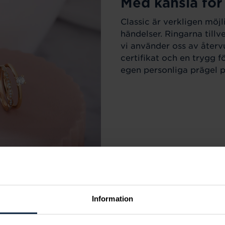
Med känsla för
Classic är verkligen möjl
händelser. Ringarna till
vi använder oss av återv
certifikat och en trygg f
egen personliga prägel på
Information
r varje tillfälle i livet.
m sortimentet för att