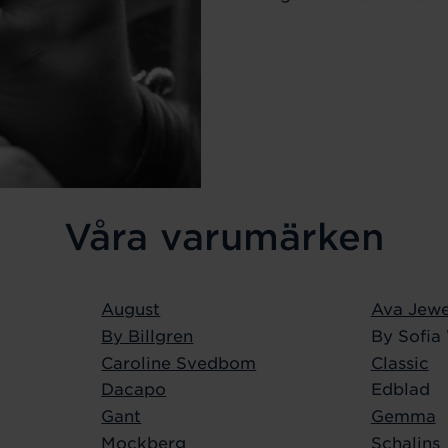
Våra varumärken
August
Ava Jewe
By Billgren
By Sofia
Caroline Svedbom
Classic
Dacapo
Edblad
Gant
Gemma
Mockberg
Schalins