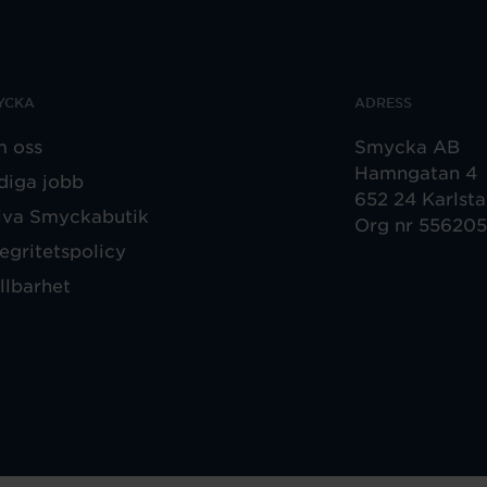
YCKA
ADRESS
 oss
Smycka AB
Hamngatan 4
diga jobb
652 24 Karlst
iva Smyckabutik
Org nr 55620
tegritetspolicy
llbarhet