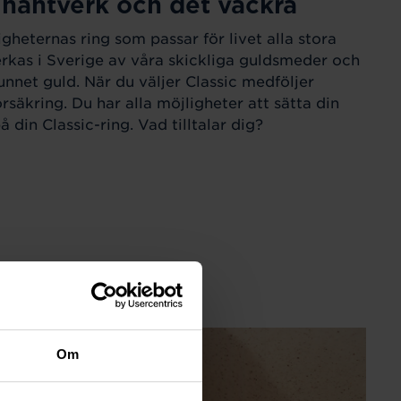
 hantverk och det vackra
igheternas ring som passar för livet alla stora
verkas i Sverige av våra skickliga guldsmeder och
unnet guld. När du väljer Classic medföljer
örsäkring. Du har alla möjligheter att sätta din
 din Classic-ring. Vad tilltalar dig?
Om