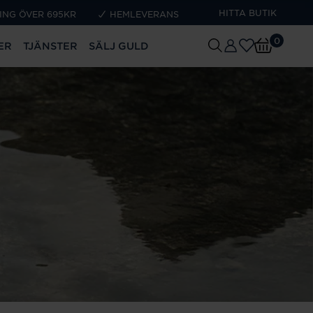
HITTA BUTIK
ING ÖVER 695KR
HEMLEVERANS
0
ER
TJÄNSTER
SÄLJ GULD