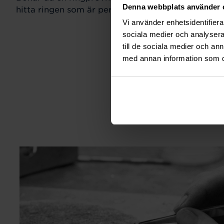
Denna webbplats använder 
hitta ringen som är perfekt för just din stil och sm
Vi använder enhetsidentifierar
sociala medier och analysera 
till de sociala medier och a
med annan information som du 