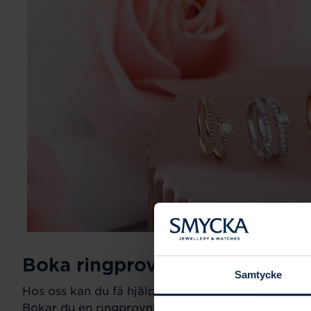
Boka ringprovning
Samtycke
Hos oss kan du få hjälp att hitta just din drömring fö
Bokar du en ringprovning går vi gemensamt igeno