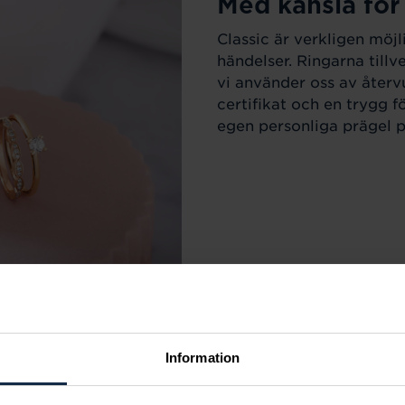
Med känsla för
Classic är verkligen möjl
händelser. Ringarna till
vi använder oss av återv
certifikat och en trygg f
egen personliga prägel på
Information
r varje tillfälle i livet.
m sortimentet för att