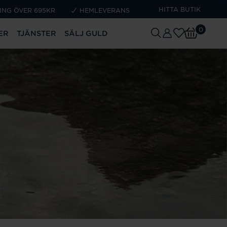
HITTA BUTIK
ING ÖVER 695KR
HEMLEVERANS
0
ER
TJÄNSTER
SÄLJ GULD