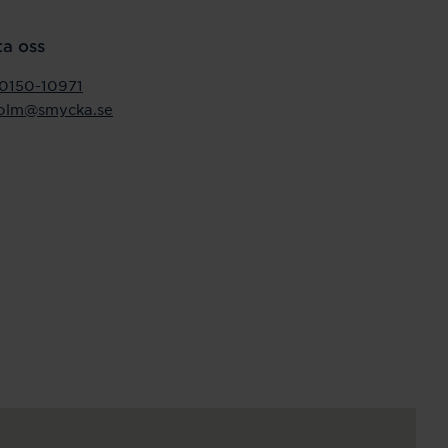
a oss
0150-10971
holm@smycka.se