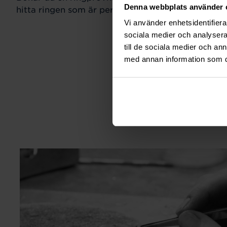
Denna webbplats använder 
hitta ringen som är perfekt för just din stil och sm
Vi använder enhetsidentifierar
sociala medier och analysera 
till de sociala medier och a
med annan information som du 