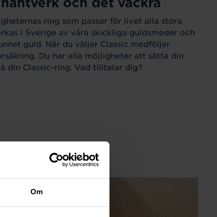
 hantverk och det vackra
igheternas ring som passar för livet alla stora
verkas i Sverige av våra skickliga guldsmeder och
unnet guld. När du väljer Classic medföljer
örsäkring. Du har alla möjligheter att sätta din
 din Classic-ring. Vad tilltalar dig?
Om