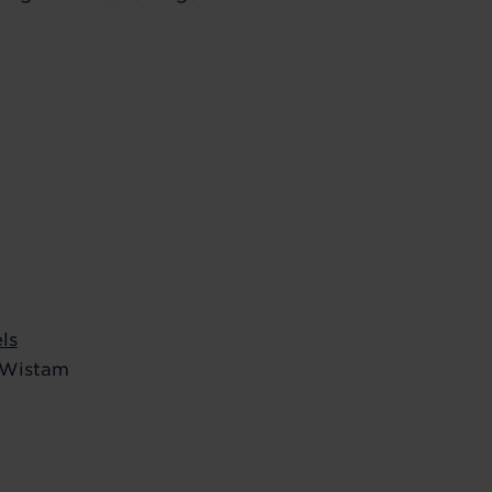
ls
 Wistam