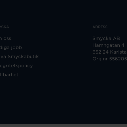
YCKA
ADRESS
 oss
Smycka AB
Hamngatan 4
diga jobb
652 24 Karlst
iva Smyckabutik
Org nr 55620
tegritetspolicy
llbarhet