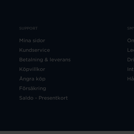
SUPPORT
SM
Mina sidor
Om
Kundservice
Le
Betalning & leverans
Dr
Köpvillkor
In
Ångra köp
Hå
Försäkring
Saldo - Presentkort