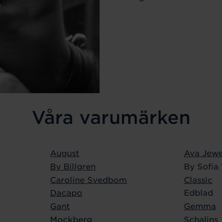
Våra varumärken
August
Ava Jewe
By Billgren
By Sofia
Caroline Svedbom
Classic
Dacapo
Edblad
Gant
Gemma
Mockberg
Schalins