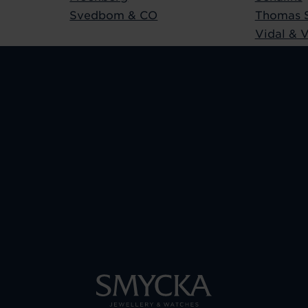
Svedbom & CO
Thomas 
Vidal & V