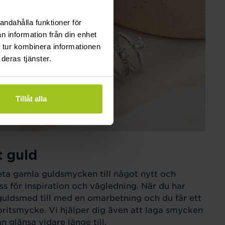
andahålla funktioner för
n information från din enhet
 tur kombinera informationen
deras tjänster.
Tillåt alla
t guld
eta gamla guldsmycken till något nytt och
ss för inspiration och vägledning. När du har
guldsmed till med en omarbetning och du får ett
ritsmycke. Vi hjälper dig även att laga smycken
 glänsa vidare länge till.