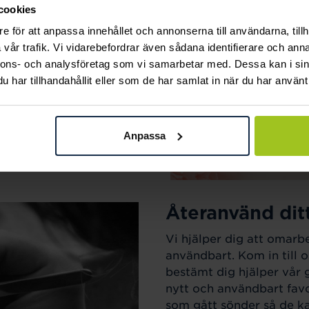
cookies
ak.
e för att anpassa innehållet och annonserna till användarna, tillh
vår trafik. Vi vidarebefordrar även sådana identifierare och anna
nnons- och analysföretag som vi samarbetar med. Dessa kan i sin
har tillhandahållit eller som de har samlat in när du har använt 
Anpassa
Återanvänd dit
Vi hjälper dig att omarb
användbart. Kom in till o
bestämt dig hjälper vår 
nytt och användbart favo
som gått sönder så de kan