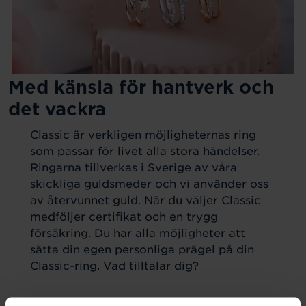
Med känsla för hantverk och
det vackra
Classic är verkligen möjligheternas ring
som passar för livet alla stora händelser.
Ringarna tillverkas i Sverige av våra
skickliga guldsmeder och vi använder oss
av återvunnet guld. När du väljer Classic
medföljer certifikat och en trygg
försäkring. Du har alla möjligheter att
sätta din egen personliga prägel på din
Classic-ring. Vad tilltalar dig?