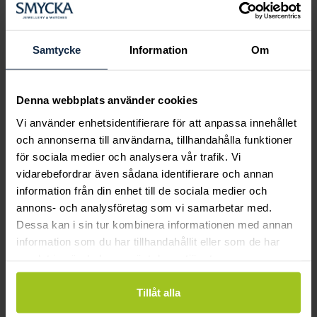
Boka ringprovning
Hos oss kan du få hjälp att hitta just din
drömring för varje tillfälle i livet. Bokar du
Samtycke
Information
Om
en ringprovning går vi gemensamt igenom
sortimentet för att hitta ringen som är
perfekt för just din stil och smak.
Denna webbplats använder cookies
Vi använder enhetsidentifierare för att anpassa innehållet
och annonserna till användarna, tillhandahålla funktioner
för sociala medier och analysera vår trafik. Vi
vidarebefordrar även sådana identifierare och annan
information från din enhet till de sociala medier och
annons- och analysföretag som vi samarbetar med.
Dessa kan i sin tur kombinera informationen med annan
information som du har tillhandahållit eller som de har
samlat in när du har använt deras tjänster.
Tillåt alla