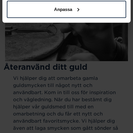
Anpassa
Återanvänd ditt guld
Vi hjälper dig att omarbeta gamla
guldsmycken till något nytt och
användbart. Kom in till oss för inspiration
och vägledning. När du har bestämt dig
hjälper vår guldsmed till med en
omarbetning och du får ett nytt och
användbart favoritsmycke. Vi hjälper dig
även att laga smycken som gått sönder så