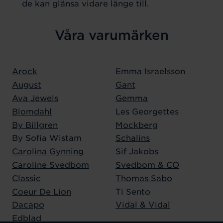
de kan glänsa vidare länge till.
Våra varumärken
Arock
Emma Israelsson
August
Gant
Ava Jewels
Gemma
Blomdahl
Les Georgettes
By Billgren
Mockberg
By Sofia Wistam
Schalins
Carolina Gynning
Sif Jakobs
Caroline Svedbom
Svedbom & CO
Classic
Thomas Sabo
Coeur De Lion
Ti Sento
Dacapo
Vidal & Vidal
Edblad