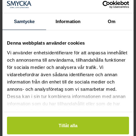
Boka ringprovning
Hos oss kan du få hjälp att hitta just din
drömring för varje tillfälle i livet. Bokar du
Samtycke
Information
Om
en ringprovning går vi gemensamt igenom
sortimentet för att hitta ringen som är
perfekt för just din stil och smak.
Denna webbplats använder cookies
Vi använder enhetsidentifierare för att anpassa innehållet
och annonserna till användarna, tillhandahålla funktioner
för sociala medier och analysera vår trafik. Vi
vidarebefordrar även sådana identifierare och annan
information från din enhet till de sociala medier och
annons- och analysföretag som vi samarbetar med.
Dessa kan i sin tur kombinera informationen med annan
information som du har tillhandahållit eller som de har
samlat in när du har använt deras tjänster.
Tillåt alla