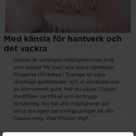
Med känsla för hantverk och
det vackra
Classic är verkligen möjligheternas ring
som passar för livet alla stora händelser.
Ringarna tillverkas i Sverige av våra
skickliga guldsmeder och vi använder oss
av återvunnet guld. När du väljer Classic
medföljer certifikat och en trygg
försäkring. Du har alla möjligheter att
sätta din egen personliga prägel på din
Classic-ring. Vad tilltalar dig?