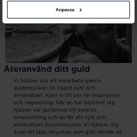
Anpassa
Återanvänd ditt guld
Vi hjälper dig att omarbeta gamla
guldsmycken till något nytt och
användbart. Kom in till oss för inspiration
och vägledning. När du har bestämt dig
hjälper vår guldsmed till med en
omarbetning och du får ett nytt och
användbart favoritsmycke. Vi hjälper dig
även att laga smycken som gått sönder så