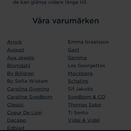
de kan glänsa vidare länge till.
Våra varumärken
Arock
Emma Israelsson
August
Gant
Ava Jewels
Gemma
Blomdahl
Les Georgettes
By Billgren
Mockberg
By Sofia Wistam
Schalins
Carolina Gynning
Sif Jakobs
Caroline Svedbom
Svedbom & CO
Classic
Thomas Sabo
Coeur De Lion
Ti Sento
Dacapo
Vidal & Vidal
Edblad