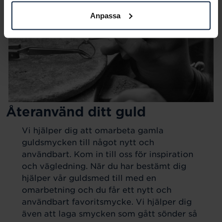
Anpassa
Återanvänd ditt guld
Vi hjälper dig att omarbeta gamla
guldsmycken till något nytt och
användbart. Kom in till oss för inspiration
och vägledning. När du har bestämt dig
hjälper vår guldsmed till med en
omarbetning och du får ett nytt och
användbart favoritsmycke. Vi hjälper dig
även att laga smycken som gått sönder så