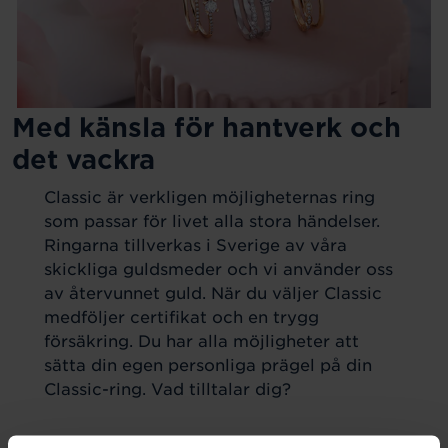
Med känsla för hantverk och
det vackra
Classic är verkligen möjligheternas ring
som passar för livet alla stora händelser.
Ringarna tillverkas i Sverige av våra
skickliga guldsmeder och vi använder oss
av återvunnet guld. När du väljer Classic
medföljer certifikat och en trygg
försäkring. Du har alla möjligheter att
sätta din egen personliga prägel på din
Classic-ring. Vad tilltalar dig?