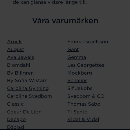
de kan glänsa vidare länge till.
Våra varumärken
Arock
Emma Israelsson
August
Gant
Ava Jewels
Gemma
Blomdahl
Les Georgettes
By Billgren
Mockberg
By Sofia Wistam
Schalins
Carolina Gynning
Sif Jakobs
Caroline Svedbom
Svedbom & CO
Classic
Thomas Sabo
Coeur De Lion
Ti Sento
Dacapo
Vidal & Vidal
Edblad