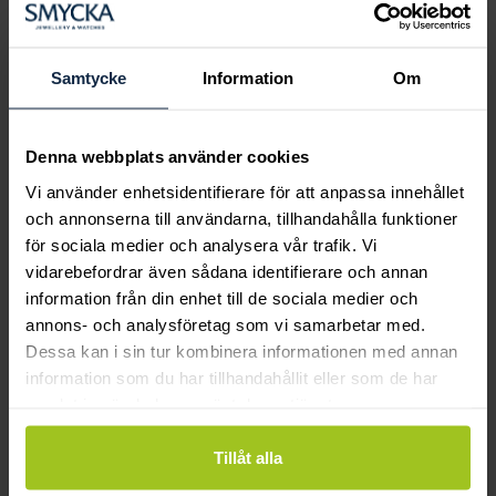
Boka ringprovning
Hos oss kan du få hjälp att hitta just din
drömring för varje tillfälle i livet. Bokar du
Samtycke
Information
Om
en ringprovning går vi gemensamt igenom
sortimentet för att hitta ringen som är
perfekt för just din stil och smak.
Denna webbplats använder cookies
Vi använder enhetsidentifierare för att anpassa innehållet
och annonserna till användarna, tillhandahålla funktioner
för sociala medier och analysera vår trafik. Vi
vidarebefordrar även sådana identifierare och annan
information från din enhet till de sociala medier och
annons- och analysföretag som vi samarbetar med.
Dessa kan i sin tur kombinera informationen med annan
information som du har tillhandahållit eller som de har
samlat in när du har använt deras tjänster.
Tillåt alla