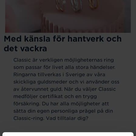
Med känsla för hantverk och
det vackra
Classic är verkligen möjligheternas ring
som passar för livet alla stora händelser.
Ringarna tillverkas i Sverige av våra
skickliga guldsmeder och vi använder oss
av återvunnet guld. När du väljer Classic
medföljer certifikat och en trygg
försäkring. Du har alla möjligheter att
sätta din egen personliga prägel på din
Classic-ring. Vad tilltalar dig?