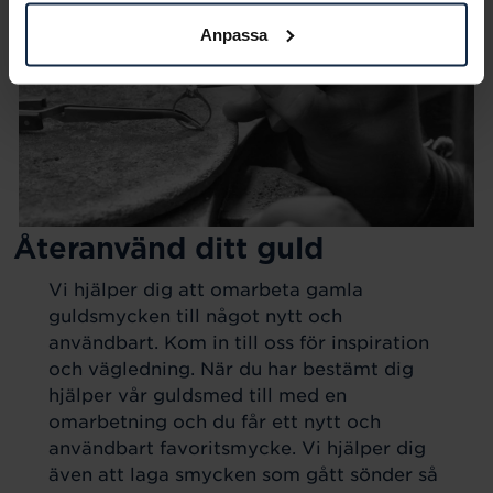
Anpassa
Återanvänd ditt guld
Vi hjälper dig att omarbeta gamla
guldsmycken till något nytt och
användbart. Kom in till oss för inspiration
och vägledning. När du har bestämt dig
hjälper vår guldsmed till med en
omarbetning och du får ett nytt och
användbart favoritsmycke. Vi hjälper dig
även att laga smycken som gått sönder så