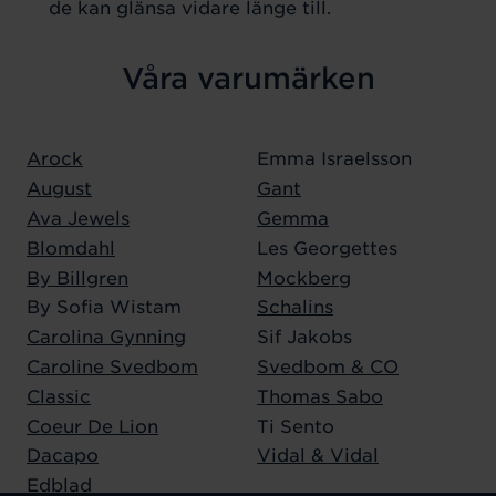
de kan glänsa vidare länge till.
Våra varumärken
Arock
Emma Israelsson
August
Gant
Ava Jewels
Gemma
Blomdahl
Les Georgettes
By Billgren
Mockberg
By Sofia Wistam
Schalins
Carolina Gynning
Sif Jakobs
Caroline Svedbom
Svedbom & CO
Classic
Thomas Sabo
Coeur De Lion
Ti Sento
Dacapo
Vidal & Vidal
Edblad