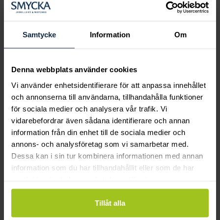
Boka ringprovning
Hos oss kan du få hjälp att hitta just din
drömring för varje tillfälle i livet. Bokar du
Samtycke
Information
Om
en ringprovning går vi gemensamt igenom
sortimentet för att hitta ringen som är
perfekt för just din stil och smak.
Denna webbplats använder cookies
Vi använder enhetsidentifierare för att anpassa innehållet
och annonserna till användarna, tillhandahålla funktioner
för sociala medier och analysera vår trafik. Vi
vidarebefordrar även sådana identifierare och annan
information från din enhet till de sociala medier och
annons- och analysföretag som vi samarbetar med.
Dessa kan i sin tur kombinera informationen med annan
information som du har tillhandahållit eller som de har
samlat in när du har använt deras tjänster.
Tillåt alla