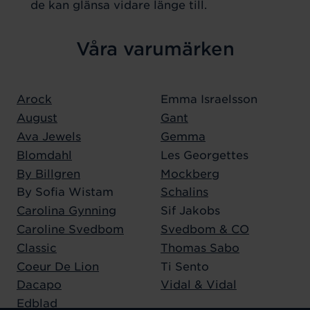
de kan glänsa vidare länge till.
Våra varumärken
Arock
Emma Israelsson
August
Gant
Ava Jewels
Gemma
Blomdahl
Les Georgettes
By Billgren
Mockberg
By Sofia Wistam
Schalins
Carolina Gynning
Sif Jakobs
Caroline Svedbom
Svedbom & CO
Classic
Thomas Sabo
Coeur De Lion
Ti Sento
Dacapo
Vidal & Vidal
Edblad