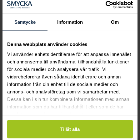
Boka ringprovning
Hos oss kan du få hjälp att hitta just din
drömring för varje tillfälle i livet. Bokar du
Samtycke
Information
Om
en ringprovning går vi gemensamt igenom
sortimentet för att hitta ringen som är
perfekt för just din stil och smak.
Denna webbplats använder cookies
Vi använder enhetsidentifierare för att anpassa innehållet
och annonserna till användarna, tillhandahålla funktioner
för sociala medier och analysera vår trafik. Vi
vidarebefordrar även sådana identifierare och annan
information från din enhet till de sociala medier och
annons- och analysföretag som vi samarbetar med.
Dessa kan i sin tur kombinera informationen med annan
information som du har tillhandahållit eller som de har
samlat in när du har använt deras tjänster.
Tillåt alla