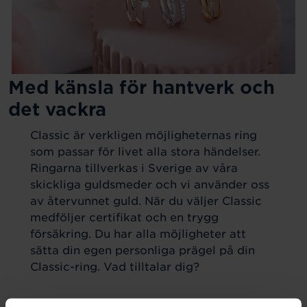
Med känsla för hantverk och
det vackra
Classic är verkligen möjligheternas ring
som passar för livet alla stora händelser.
Ringarna tillverkas i Sverige av våra
skickliga guldsmeder och vi använder oss
av återvunnet guld. När du väljer Classic
medföljer certifikat och en trygg
försäkring. Du har alla möjligheter att
sätta din egen personliga prägel på din
Classic-ring. Vad tilltalar dig?