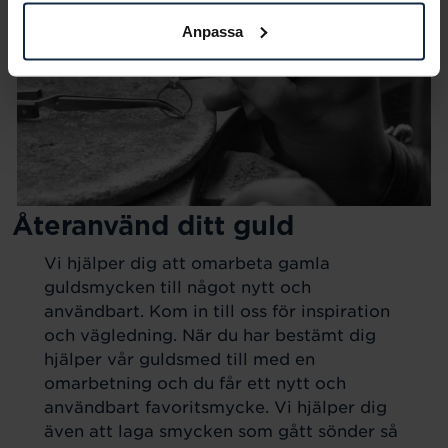
Anpassa
Återanvänd ditt guld
Vi hjälper dig att omarbeta gamla
guldsmycken till något nytt och
användbart. Kom in till oss för inspiration
och vägledning. När du har bestämt dig
hjälper vår guldsmed till med en
omarbetning och du får ett nytt och
användbart favoritsmycke. Vi hjälper dig
även att laga smycken som gått sönder så