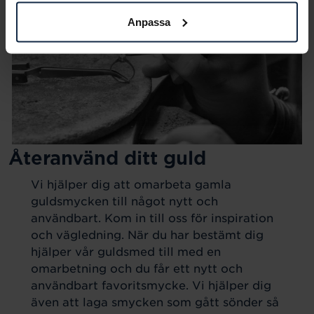
Anpassa
Återanvänd ditt guld
Vi hjälper dig att omarbeta gamla
guldsmycken till något nytt och
användbart. Kom in till oss för inspiration
och vägledning. När du har bestämt dig
hjälper vår guldsmed till med en
omarbetning och du får ett nytt och
användbart favoritsmycke. Vi hjälper dig
även att laga smycken som gått sönder så