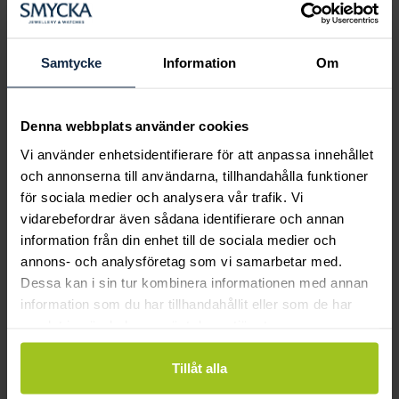
Boka ringprovning
Hos oss kan du få hjälp att hitta just din
drömring för varje tillfälle i livet. Bokar du
Samtycke
Information
Om
en ringprovning går vi gemensamt igenom
sortimentet för att hitta ringen som är
perfekt för just din stil och smak.
Denna webbplats använder cookies
Vi använder enhetsidentifierare för att anpassa innehållet
och annonserna till användarna, tillhandahålla funktioner
för sociala medier och analysera vår trafik. Vi
vidarebefordrar även sådana identifierare och annan
information från din enhet till de sociala medier och
annons- och analysföretag som vi samarbetar med.
Dessa kan i sin tur kombinera informationen med annan
information som du har tillhandahållit eller som de har
samlat in när du har använt deras tjänster.
Tillåt alla