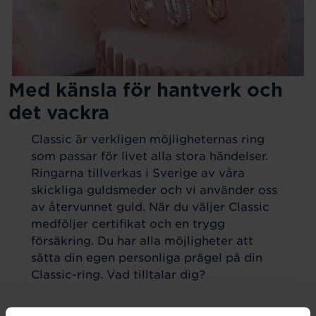
Med känsla för hantverk och
det vackra
Classic är verkligen möjligheternas ring
som passar för livet alla stora händelser.
Ringarna tillverkas i Sverige av våra
skickliga guldsmeder och vi använder oss
av återvunnet guld. När du väljer Classic
medföljer certifikat och en trygg
försäkring. Du har alla möjligheter att
sätta din egen personliga prägel på din
Classic-ring. Vad tilltalar dig?