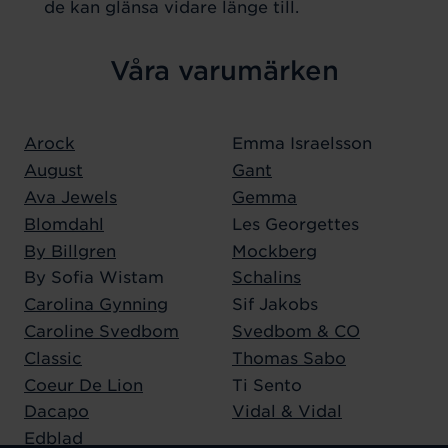
de kan glänsa vidare länge till.
Våra varumärken
Arock
Emma Israelsson
August
Gant
Ava Jewels
Gemma
Blomdahl
Les Georgettes
By Billgren
Mockberg
By Sofia Wistam
Schalins
Carolina Gynning
Sif Jakobs
Caroline Svedbom
Svedbom & CO
Classic
Thomas Sabo
Coeur De Lion
Ti Sento
Dacapo
Vidal & Vidal
Edblad