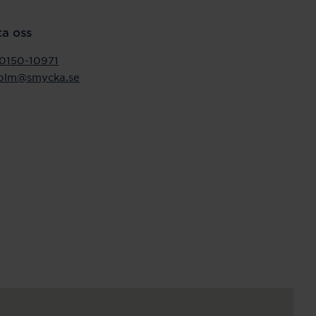
a oss
0150-10971
holm@smycka.se