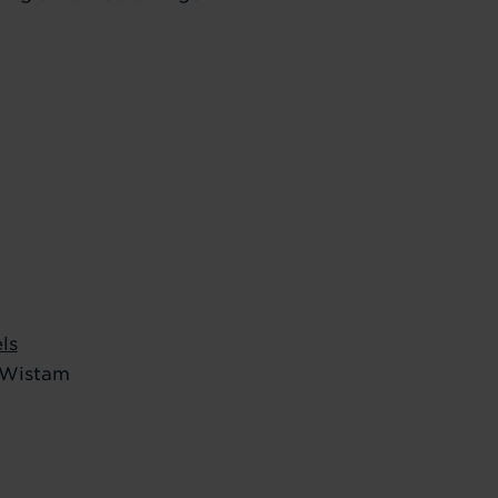
ls
 Wistam