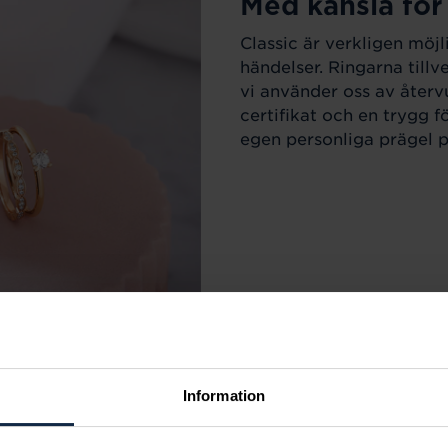
Med känsla för
Classic är verkligen möjl
händelser. Ringarna till
vi använder oss av återv
certifikat och en trygg f
egen personliga prägel på
Information
r varje tillfälle i livet.
m sortimentet för att