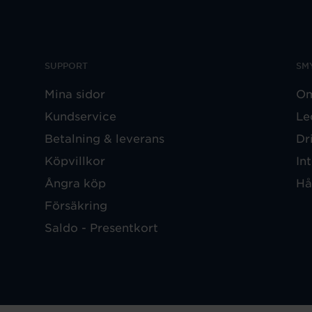
SUPPORT
SM
Mina sidor
Om
Kundservice
Le
Betalning & leverans
Dr
Köpvillkor
In
Ångra köp
Hå
Försäkring
Saldo - Presentkort