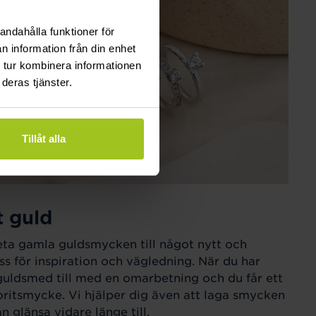
andahålla funktioner för
n information från din enhet
 tur kombinera informationen
deras tjänster.
Tillåt alla
t guld
eta gamla guldsmycken till något nytt och
ss för inspiration och vägledning. När du har
guldsmed till med en omarbetning och du får ett
ritsmycke. Vi hjälper dig även att laga smycken
 glänsa vidare länge till.