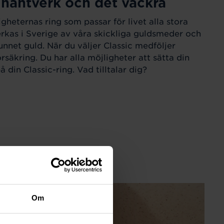
 hantverk och det vackra
igheternas ring som passar för livet alla stora
verkas i Sverige av våra skickliga guldsmeder och
unnet guld. När du väljer Classic medföljer
örsäkring. Du har alla möjligheter att sätta din
 din Classic-ring. Vad tilltalar dig?
Om