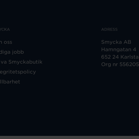
YCKA
ADRESS
 oss
Smycka AB
Hamngatan 4
diga jobb
652 24 Karlst
iva Smyckabutik
Org nr 55620
tegritetspolicy
llbarhet