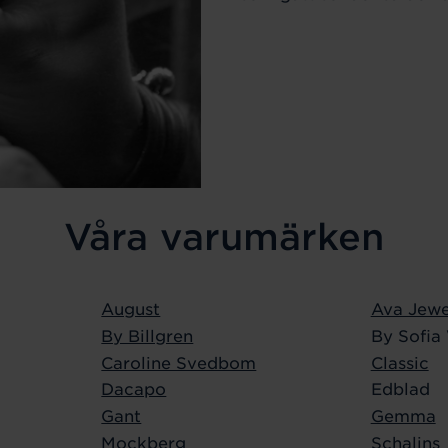
Våra varumärken
August
Ava Jewe
By Billgren
By Sofia
Caroline Svedbom
Classic
Dacapo
Edblad
Gant
Gemma
Mockberg
Schalins