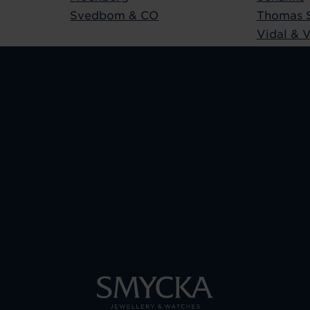
Svedbom & CO
Thomas 
Vidal & V