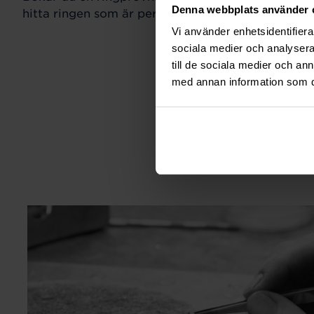
Denna webbplats använder 
hitta ringen som är perfekt för just din stil och sm
Vi använder enhetsidentifierar
sociala medier och analysera 
till de sociala medier och a
med annan information som du 