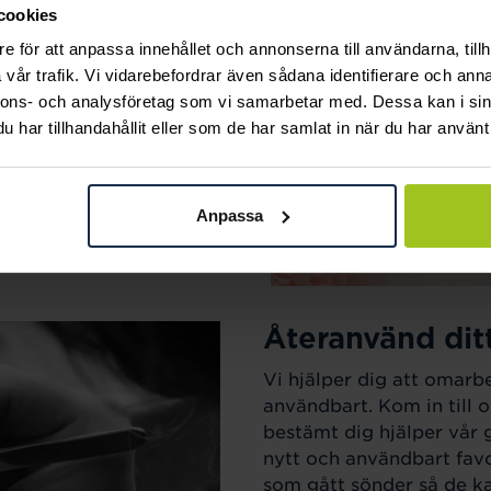
cookies
ak.
e för att anpassa innehållet och annonserna till användarna, tillh
vår trafik. Vi vidarebefordrar även sådana identifierare och anna
nnons- och analysföretag som vi samarbetar med. Dessa kan i sin
har tillhandahållit eller som de har samlat in när du har använt 
Anpassa
Återanvänd dit
Vi hjälper dig att omarb
användbart. Kom in till o
bestämt dig hjälper vår 
nytt och användbart favo
som gått sönder så de kan