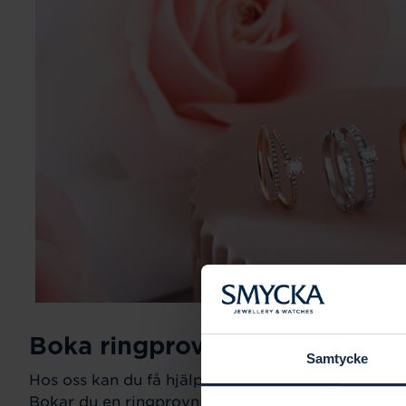
Boka ringprovning
Samtycke
Hos oss kan du få hjälp att hitta just din drömring fö
Bokar du en ringprovning går vi gemensamt igeno