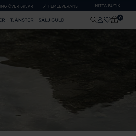
HITTA BUTIK
ING ÖVER 695KR
HEMLEVERANS
0
ER
TJÄNSTER
SÄLJ GULD