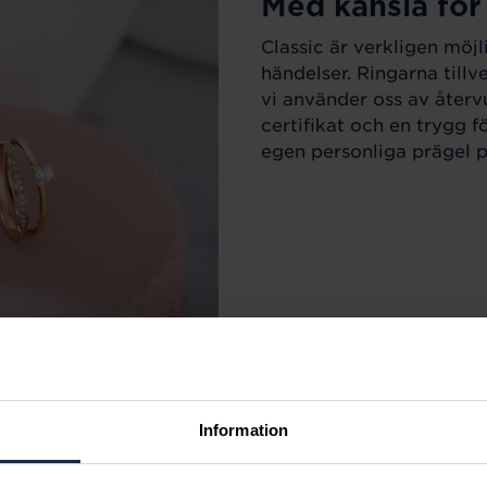
Med känsla för
Classic är verkligen möjl
händelser. Ringarna till
vi använder oss av återv
certifikat och en trygg f
egen personliga prägel på
Information
r varje tillfälle i livet.
m sortimentet för att