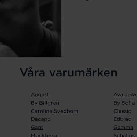
Våra varumärken
August
Ava Jewe
By Billgren
By Sofia
Caroline Svedbom
Classic
Dacapo
Edblad
Gant
Gemma
Mockberg
Schalins