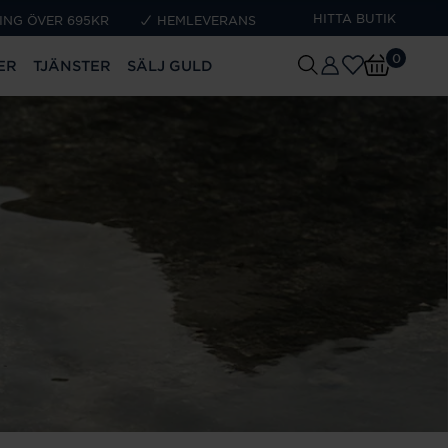
HITTA BUTIK
ING ÖVER 695KR
HEMLEVERANS
0
ER
TJÄNSTER
SÄLJ GULD