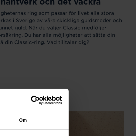
 hantverk och det vackra
igheternas ring som passar för livet alla stora
verkas i Sverige av våra skickliga guldsmeder och
unnet guld. När du väljer Classic medföljer
örsäkring. Du har alla möjligheter att sätta din
 din Classic-ring. Vad tilltalar dig?
Om