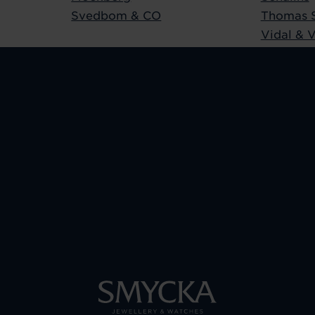
Svedbom & CO
Thomas 
Vidal & V