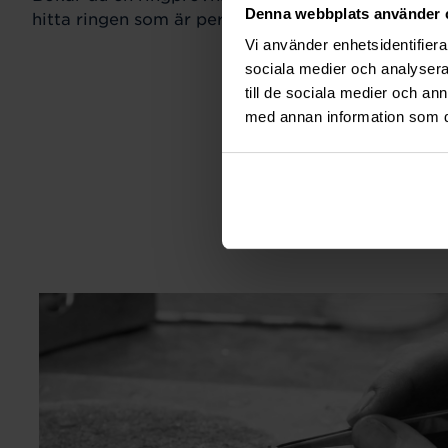
Denna webbplats använder 
hitta ringen som är perfekt för just din stil och sm
Vi använder enhetsidentifierar
sociala medier och analysera 
till de sociala medier och a
med annan information som du 