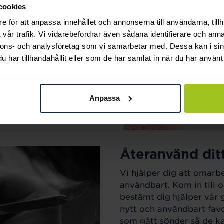
cookies
ak.
e för att anpassa innehållet och annonserna till användarna, tillh
vår trafik. Vi vidarebefordrar även sådana identifierare och anna
nnons- och analysföretag som vi samarbetar med. Dessa kan i sin
har tillhandahållit eller som de har samlat in när du har använt 
Anpassa
Återanvänd dit
Vi hjälper dig att omarb
användbart. Kom in till o
bestämt dig hjälper vår 
nytt och användbart favo
som gått sönder så de kan