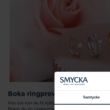
Boka ringprovning
Samtycke
Hos oss kan du få hjälp att hitta just din drömring fö
Bokar du en ringprovning går vi gemensamt igeno