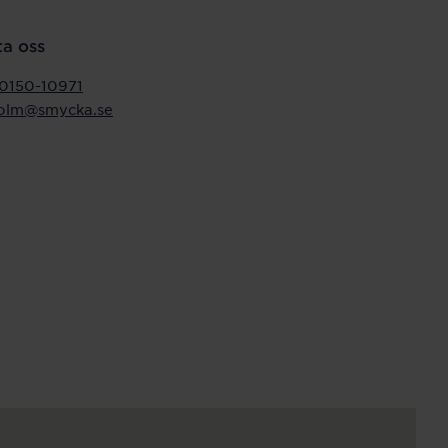
a oss
0150-10971
holm@smycka.se