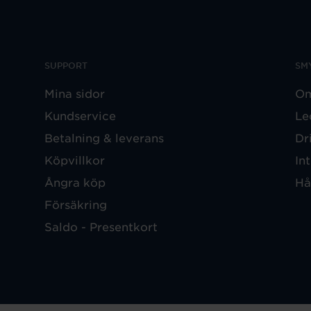
SUPPORT
SM
Mina sidor
Om
Kundservice
Le
Betalning & leverans
Dr
Köpvillkor
In
Ångra köp
Hå
Försäkring
Saldo - Presentkort