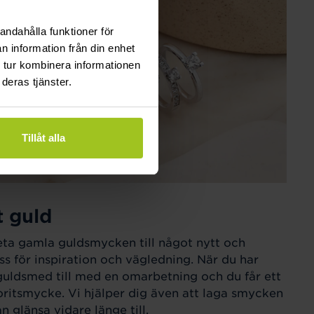
andahålla funktioner för
n information från din enhet
 tur kombinera informationen
deras tjänster.
Tillåt alla
t guld
eta gamla guldsmycken till något nytt och
ss för inspiration och vägledning. När du har
guldsmed till med en omarbetning och du får ett
ritsmycke. Vi hjälper dig även att laga smycken
 glänsa vidare länge till.