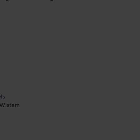
ls
 Wistam