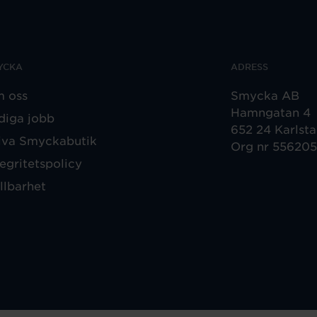
YCKA
ADRESS
 oss
Smycka AB
Hamngatan 4
diga jobb
652 24 Karlst
iva Smyckabutik
Org nr 55620
tegritetspolicy
llbarhet