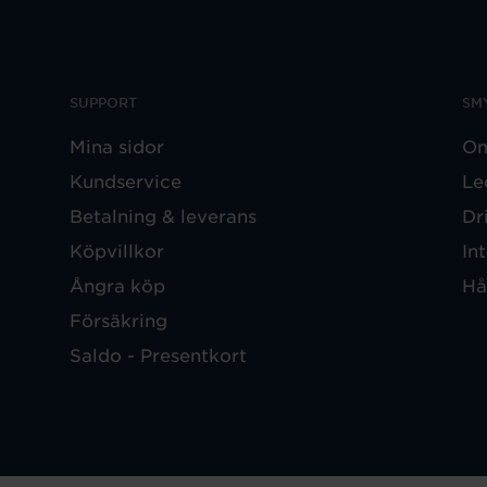
SUPPORT
SM
Mina sidor
Om
Kundservice
Le
Betalning & leverans
Dr
Köpvillkor
In
Ångra köp
Hå
Försäkring
Saldo - Presentkort