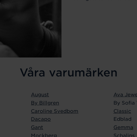
Våra varumärken
August
Ava Jewe
By Billgren
By Sofia
Caroline Svedbom
Classic
Dacapo
Edblad
Gant
Gemma
Mockberg
Schalins