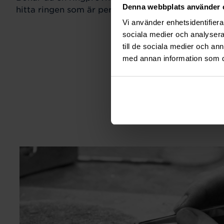
Denna webbplats använder 
hitta ringen som är perfekt för just din stil och sm
Vi använder enhetsidentifierar
sociala medier och analysera 
till de sociala medier och a
med annan information som du 