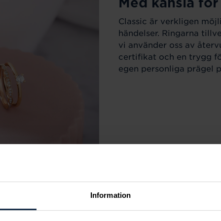
Med känsla för
Classic är verkligen möjl
händelser. Ringarna till
vi använder oss av återv
certifikat och en trygg f
egen personliga prägel på
Information
r varje tillfälle i livet.
m sortimentet för att