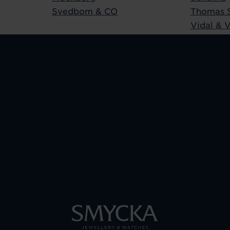
Svedbom & CO
Thomas 
Vidal & V