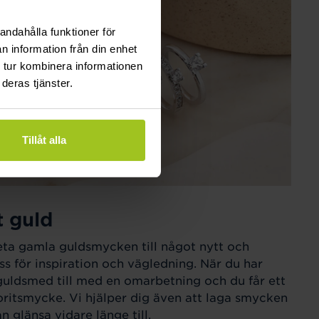
andahålla funktioner för
n information från din enhet
 tur kombinera informationen
deras tjänster.
Tillåt alla
t guld
eta gamla guldsmycken till något nytt och
ss för inspiration och vägledning. När du har
guldsmed till med en omarbetning och du får ett
ritsmycke. Vi hjälper dig även att laga smycken
 glänsa vidare länge till.