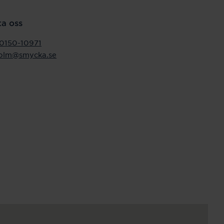
a oss
0150-10971
holm@smycka.se