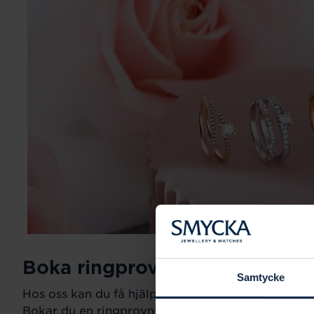
Boka ringprovning
Samtycke
Hos oss kan du få hjälp att hitta just din drömring fö
Bokar du en ringprovning går vi gemensamt igeno