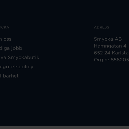
YCKA
ADRESS
 oss
Smycka AB
Hamngatan 4
diga jobb
652 24 Karlst
iva Smyckabutik
Org nr 55620
tegritetspolicy
llbarhet