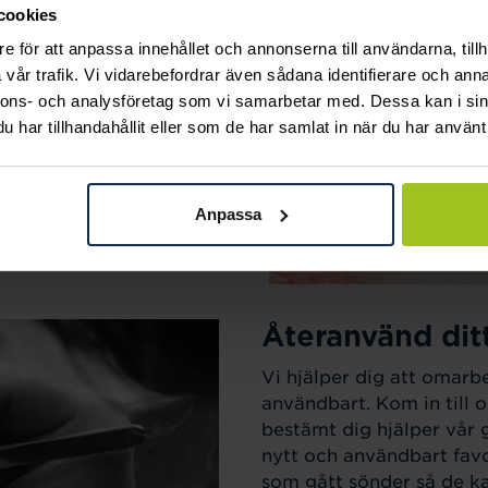
cookies
ak.
e för att anpassa innehållet och annonserna till användarna, tillh
vår trafik. Vi vidarebefordrar även sådana identifierare och anna
nnons- och analysföretag som vi samarbetar med. Dessa kan i sin
har tillhandahållit eller som de har samlat in när du har använt 
Anpassa
Återanvänd dit
Vi hjälper dig att omarb
användbart. Kom in till o
bestämt dig hjälper vår 
nytt och användbart favo
som gått sönder så de kan