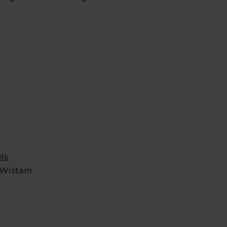
ls
 Wistam