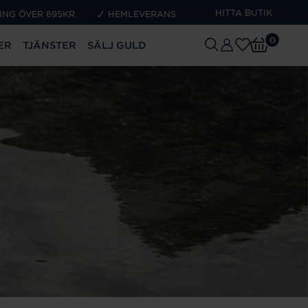
HITTA BUTIK
ING ÖVER 695KR
HEMLEVERANS
0
ER
TJÄNSTER
SÄLJ GULD