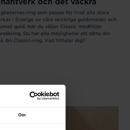
 hantverk och det vackra
igheternas ring som passar för livet alla stora
verkas i Sverige av våra skickliga guldsmeder och
unnet guld. När du väljer Classic medföljer
örsäkring. Du har alla möjligheter att sätta din
 din Classic-ring. Vad tilltalar dig?
Om