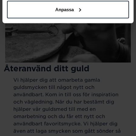
Anpassa
Återanvänd ditt guld
Vi hjälper dig att omarbeta gamla
guldsmycken till något nytt och
användbart. Kom in till oss för inspiration
och vägledning. När du har bestämt dig
hjälper vår guldsmed till med en
omarbetning och du får ett nytt och
användbart favoritsmycke. Vi hjälper dig
även att laga smycken som gått sönder så