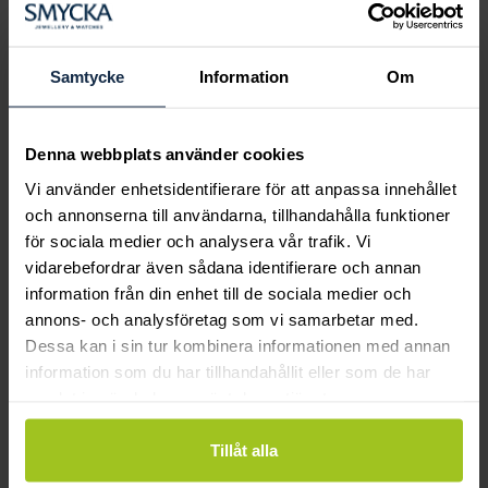
Boka ringprovning
Hos oss kan du få hjälp att hitta just din
drömring för varje tillfälle i livet. Bokar du
Samtycke
Information
Om
en ringprovning går vi gemensamt igenom
sortimentet för att hitta ringen som är
perfekt för just din stil och smak.
Denna webbplats använder cookies
Vi använder enhetsidentifierare för att anpassa innehållet
och annonserna till användarna, tillhandahålla funktioner
för sociala medier och analysera vår trafik. Vi
vidarebefordrar även sådana identifierare och annan
information från din enhet till de sociala medier och
annons- och analysföretag som vi samarbetar med.
Dessa kan i sin tur kombinera informationen med annan
information som du har tillhandahållit eller som de har
samlat in när du har använt deras tjänster.
Tillåt alla