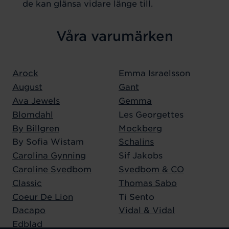
de kan glänsa vidare länge till.
Våra varumärken
Arock
Emma Israelsson
August
Gant
Ava Jewels
Gemma
Blomdahl
Les Georgettes
By Billgren
Mockberg
By Sofia Wistam
Schalins
Carolina Gynning
Sif Jakobs
Caroline Svedbom
Svedbom & CO
Classic
Thomas Sabo
Coeur De Lion
Ti Sento
Dacapo
Vidal & Vidal
Edblad