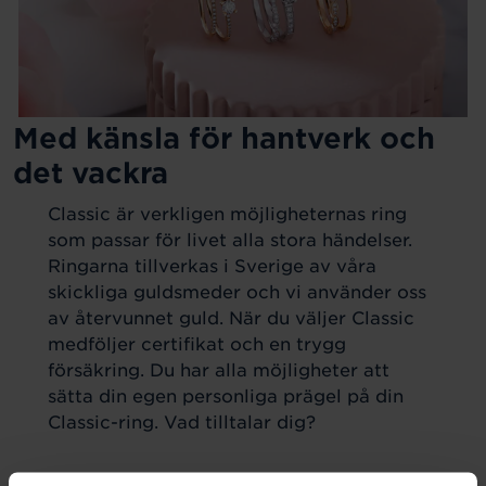
Med känsla för hantverk och
det vackra
Classic är verkligen möjligheternas ring
som passar för livet alla stora händelser.
Ringarna tillverkas i Sverige av våra
skickliga guldsmeder och vi använder oss
av återvunnet guld. När du väljer Classic
medföljer certifikat och en trygg
försäkring. Du har alla möjligheter att
sätta din egen personliga prägel på din
Classic-ring. Vad tilltalar dig?