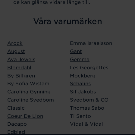
de kan glänsa vidare länge till.
Våra varumärken
Arock
Emma Israelsson
August
Gant
Ava Jewels
Gemma
Blomdahl
Les Georgettes
By Billgren
Mockberg
By Sofia Wistam
Schalins
Carolina Gynning
Sif Jakobs
Caroline Svedbom
Svedbom & CO
Classic
Thomas Sabo
Coeur De Lion
Ti Sento
Dacapo
Vidal & Vidal
Edblad