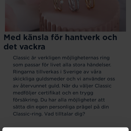
Med känsla för hantverk och
det vackra
Classic är verkligen möjligheternas ring
som passar för livet alla stora händelser.
Ringarna tillverkas i Sverige av våra
skickliga guldsmeder och vi använder oss
av återvunnet guld. När du väljer Classic
medföljer certifikat och en trygg
försäkring. Du har alla möjligheter att
sätta din egen personliga prägel på din
Classic-ring. Vad tilltalar dig?