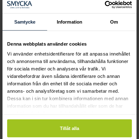
Boka ringprovning
Hos oss kan du få hjälp att hitta just din
drömring för varje tillfälle i livet. Bokar du
Samtycke
Information
Om
en ringprovning går vi gemensamt igenom
sortimentet för att hitta ringen som är
perfekt för just din stil och smak.
Denna webbplats använder cookies
Vi använder enhetsidentifierare för att anpassa innehållet
och annonserna till användarna, tillhandahålla funktioner
för sociala medier och analysera vår trafik. Vi
vidarebefordrar även sådana identifierare och annan
information från din enhet till de sociala medier och
annons- och analysföretag som vi samarbetar med.
Dessa kan i sin tur kombinera informationen med annan
information som du har tillhandahållit eller som de har
samlat in när du har använt deras tjänster.
Tillåt alla