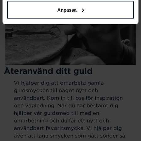
Anpassa
Återanvänd ditt guld
Vi hjälper dig att omarbeta gamla
guldsmycken till något nytt och
användbart. Kom in till oss för inspiration
och vägledning. När du har bestämt dig
hjälper vår guldsmed till med en
omarbetning och du får ett nytt och
användbart favoritsmycke. Vi hjälper dig
även att laga smycken som gått sönder så