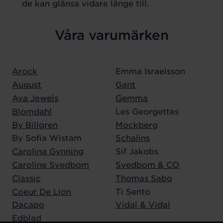
de kan glänsa vidare länge till.
Våra varumärken
Arock
Emma Israelsson
August
Gant
Ava Jewels
Gemma
Blomdahl
Les Georgettes
By Billgren
Mockberg
By Sofia Wistam
Schalins
Carolina Gynning
Sif Jakobs
Caroline Svedbom
Svedbom & CO
Classic
Thomas Sabo
Coeur De Lion
Ti Sento
Dacapo
Vidal & Vidal
Edblad