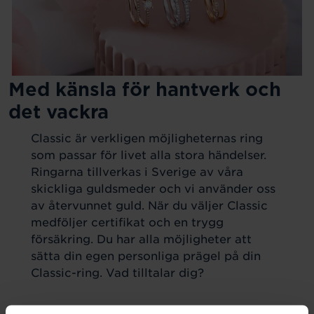
Med känsla för hantverk och
det vackra
Classic är verkligen möjligheternas ring
som passar för livet alla stora händelser.
Ringarna tillverkas i Sverige av våra
skickliga guldsmeder och vi använder oss
av återvunnet guld. När du väljer Classic
medföljer certifikat och en trygg
försäkring. Du har alla möjligheter att
sätta din egen personliga prägel på din
Classic-ring. Vad tilltalar dig?