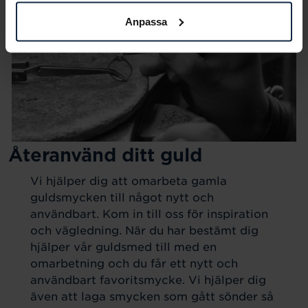
Anpassa
Återanvänd ditt guld
Vi hjälper dig att omarbeta gamla
guldsmycken till något nytt och
användbart. Kom in till oss för inspiration
och vägledning. När du har bestämt dig
hjälper vår guldsmed till med en
omarbetning och du får ett nytt och
användbart favoritsmycke. Vi hjälper dig
även att laga smycken som gått sönder så