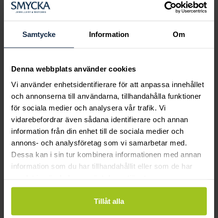
Boka ringprovning
Hos oss kan du få hjälp att hitta just din
drömring för varje tillfälle i livet. Bokar du
Samtycke
Information
Om
en ringprovning går vi gemensamt igenom
sortimentet för att hitta ringen som är
perfekt för just din stil och smak.
Denna webbplats använder cookies
Vi använder enhetsidentifierare för att anpassa innehållet
och annonserna till användarna, tillhandahålla funktioner
för sociala medier och analysera vår trafik. Vi
vidarebefordrar även sådana identifierare och annan
information från din enhet till de sociala medier och
annons- och analysföretag som vi samarbetar med.
Dessa kan i sin tur kombinera informationen med annan
information som du har tillhandahållit eller som de har
samlat in när du har använt deras tjänster.
Tillåt alla