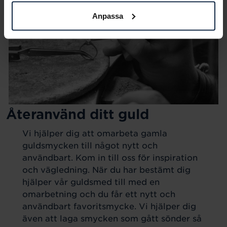
Anpassa
Återanvänd ditt guld
Vi hjälper dig att omarbeta gamla
guldsmycken till något nytt och
användbart. Kom in till oss för inspiration
och vägledning. När du har bestämt dig
hjälper vår guldsmed till med en
omarbetning och du får ett nytt och
användbart favoritsmycke. Vi hjälper dig
även att laga smycken som gått sönder så