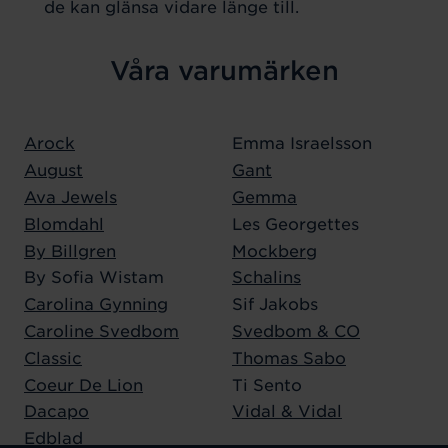
de kan glänsa vidare länge till.
Våra varumärken
Arock
Emma Israelsson
August
Gant
Ava Jewels
Gemma
Blomdahl
Les Georgettes
By Billgren
Mockberg
By Sofia Wistam
Schalins
Carolina Gynning
Sif Jakobs
Caroline Svedbom
Svedbom & CO
Classic
Thomas Sabo
Coeur De Lion
Ti Sento
Dacapo
Vidal & Vidal
Edblad