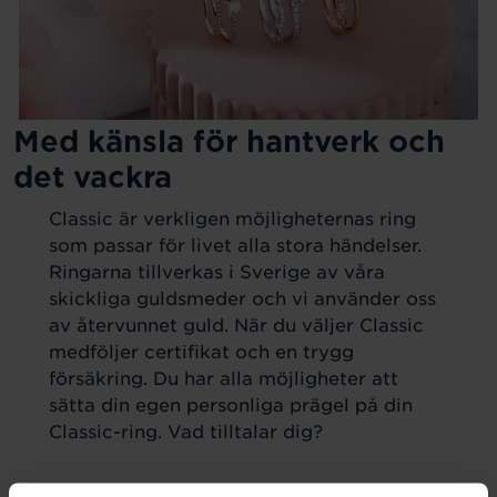
Med känsla för hantverk och
det vackra
Classic är verkligen möjligheternas ring
som passar för livet alla stora händelser.
Ringarna tillverkas i Sverige av våra
skickliga guldsmeder och vi använder oss
av återvunnet guld. När du väljer Classic
medföljer certifikat och en trygg
försäkring. Du har alla möjligheter att
sätta din egen personliga prägel på din
Classic-ring. Vad tilltalar dig?