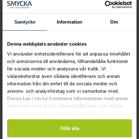
Boka ringprovning
Hos oss kan du få hjälp att hitta just din
drömring för varje tillfälle i livet. Bokar du
Samtycke
Information
Om
en ringprovning går vi gemensamt igenom
sortimentet för att hitta ringen som är
perfekt för just din stil och smak.
Denna webbplats använder cookies
Vi använder enhetsidentifierare för att anpassa innehållet
och annonserna till användarna, tillhandahålla funktioner
för sociala medier och analysera vår trafik. Vi
vidarebefordrar även sådana identifierare och annan
information från din enhet till de sociala medier och
annons- och analysföretag som vi samarbetar med.
Dessa kan i sin tur kombinera informationen med annan
information som du har tillhandahållit eller som de har
samlat in när du har använt deras tjänster.
Tillåt alla