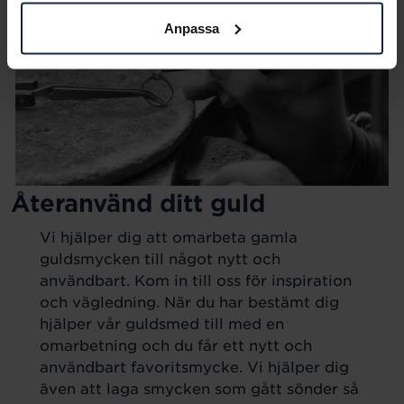
Anpassa
Återanvänd ditt guld
Vi hjälper dig att omarbeta gamla
guldsmycken till något nytt och
användbart. Kom in till oss för inspiration
och vägledning. När du har bestämt dig
hjälper vår guldsmed till med en
omarbetning och du får ett nytt och
användbart favoritsmycke. Vi hjälper dig
även att laga smycken som gått sönder så