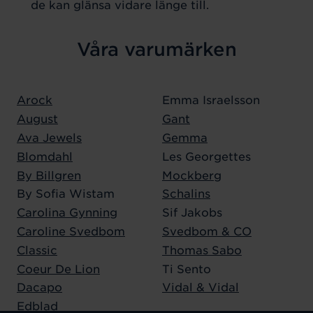
de kan glänsa vidare länge till.
Våra varumärken
Arock
Emma Israelsson
August
Gant
Ava Jewels
Gemma
Blomdahl
Les Georgettes
By Billgren
Mockberg
By Sofia Wistam
Schalins
Carolina Gynning
Sif Jakobs
Caroline Svedbom
Svedbom & CO
Classic
Thomas Sabo
Coeur De Lion
Ti Sento
Dacapo
Vidal & Vidal
Edblad