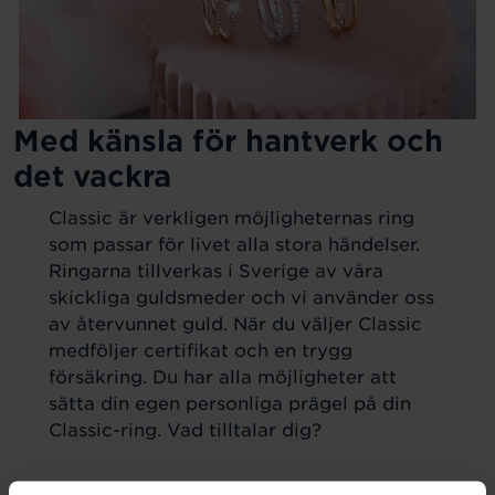
Med känsla för hantverk och
det vackra
Classic är verkligen möjligheternas ring
som passar för livet alla stora händelser.
Ringarna tillverkas i Sverige av våra
skickliga guldsmeder och vi använder oss
av återvunnet guld. När du väljer Classic
medföljer certifikat och en trygg
försäkring. Du har alla möjligheter att
sätta din egen personliga prägel på din
Classic-ring. Vad tilltalar dig?