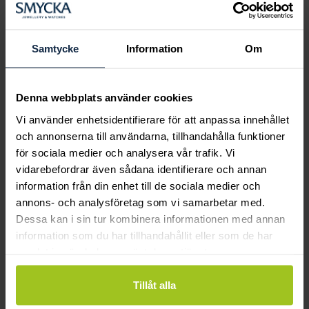
Boka ringprovning
Hos oss kan du få hjälp att hitta just din
drömring för varje tillfälle i livet. Bokar du
Samtycke
Information
Om
en ringprovning går vi gemensamt igenom
sortimentet för att hitta ringen som är
perfekt för just din stil och smak.
Denna webbplats använder cookies
Vi använder enhetsidentifierare för att anpassa innehållet
och annonserna till användarna, tillhandahålla funktioner
för sociala medier och analysera vår trafik. Vi
vidarebefordrar även sådana identifierare och annan
information från din enhet till de sociala medier och
annons- och analysföretag som vi samarbetar med.
Dessa kan i sin tur kombinera informationen med annan
information som du har tillhandahållit eller som de har
samlat in när du har använt deras tjänster.
Tillåt alla