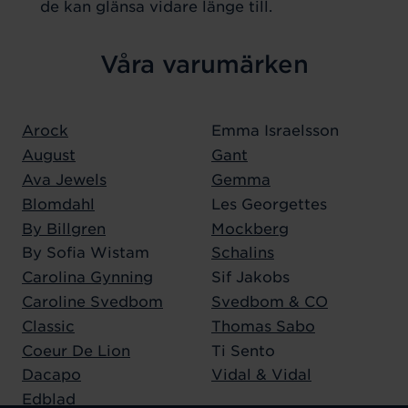
de kan glänsa vidare länge till.
Våra varumärken
Arock
Emma Israelsson
August
Gant
Ava Jewels
Gemma
Blomdahl
Les Georgettes
By Billgren
Mockberg
By Sofia Wistam
Schalins
Carolina Gynning
Sif Jakobs
Caroline Svedbom
Svedbom & CO
Classic
Thomas Sabo
Coeur De Lion
Ti Sento
Dacapo
Vidal & Vidal
Edblad