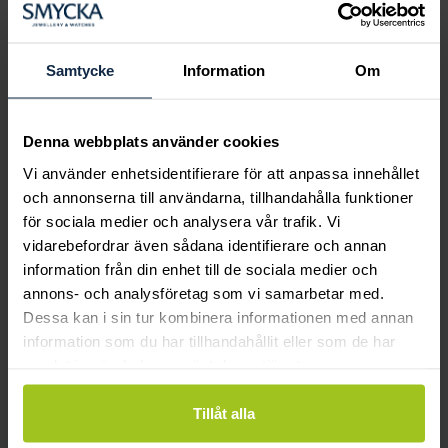
Boka ringprovning
Hos oss kan du få hjälp att hitta just din
drömring för varje tillfälle i livet. Bokar du
Samtycke
Information
Om
en ringprovning går vi gemensamt igenom
sortimentet för att hitta ringen som är
perfekt för just din stil och smak.
Denna webbplats använder cookies
Vi använder enhetsidentifierare för att anpassa innehållet
och annonserna till användarna, tillhandahålla funktioner
för sociala medier och analysera vår trafik. Vi
vidarebefordrar även sådana identifierare och annan
information från din enhet till de sociala medier och
annons- och analysföretag som vi samarbetar med.
Dessa kan i sin tur kombinera informationen med annan
information som du har tillhandahållit eller som de har
samlat in när du har använt deras tjänster.
Tillåt alla