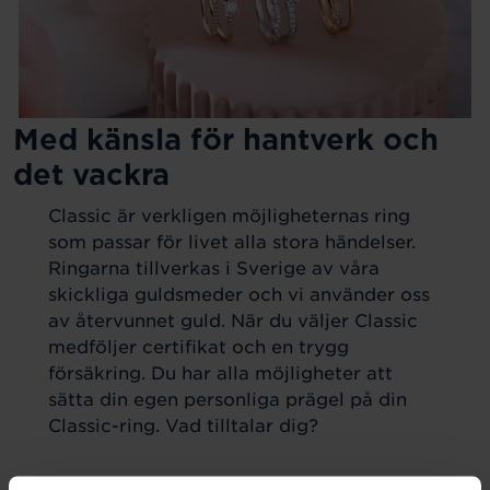
Med känsla för hantverk och
det vackra
Classic är verkligen möjligheternas ring
som passar för livet alla stora händelser.
Ringarna tillverkas i Sverige av våra
skickliga guldsmeder och vi använder oss
av återvunnet guld. När du väljer Classic
medföljer certifikat och en trygg
försäkring. Du har alla möjligheter att
sätta din egen personliga prägel på din
Classic-ring. Vad tilltalar dig?