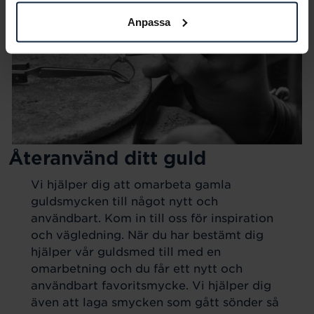
Anpassa
Återanvänd ditt guld
Vi hjälper dig att omarbeta gamla
guldsmycken till något nytt och
användbart. Kom in till oss för inspiration
och vägledning. När du har bestämt dig
hjälper vår guldsmed till med en
omarbetning och du får ett nytt och
användbart favoritsmycke. Vi hjälper dig
även att laga smycken som gått sönder så