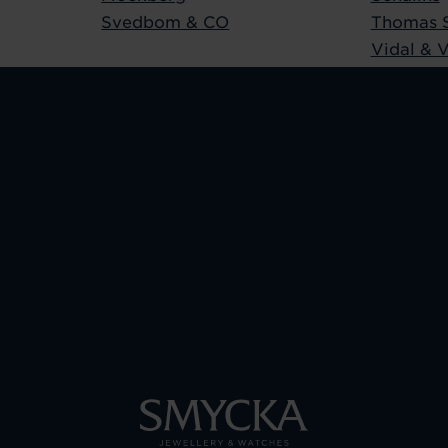
Svedbom & CO
Thomas 
Vidal & V