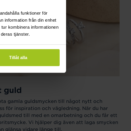
andahålla funktioner för
n information från din enhet
 tur kombinera informationen
deras tjänster.
Tillåt alla
t guld
eta gamla guldsmycken till något nytt och
ss för inspiration och vägledning. När du har
guldsmed till med en omarbetning och du får ett
ritsmycke. Vi hjälper dig även att laga smycken
 glänsa vidare länge till.