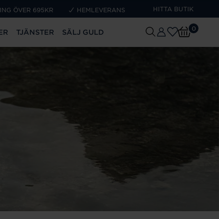
HITTA BUTIK
ING ÖVER 695KR
HEMLEVERANS
0
ER
TJÄNSTER
SÄLJ GULD