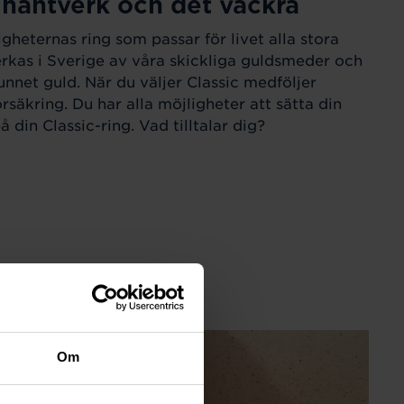
 hantverk och det vackra
igheternas ring som passar för livet alla stora
verkas i Sverige av våra skickliga guldsmeder och
unnet guld. När du väljer Classic medföljer
örsäkring. Du har alla möjligheter att sätta din
 din Classic-ring. Vad tilltalar dig?
Om