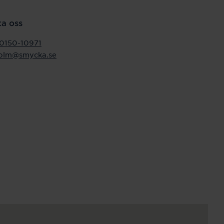
a oss
0150-10971
holm@smycka.se