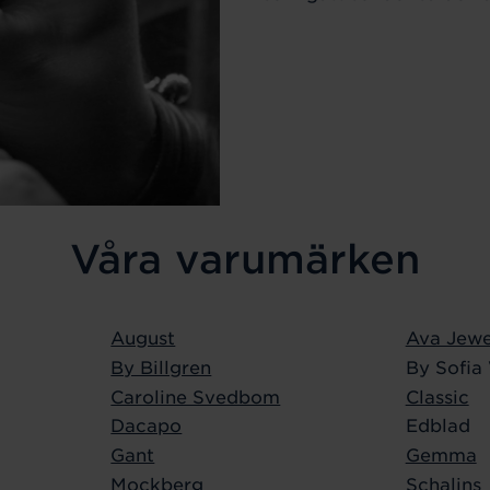
Våra varumärken
August
Ava Jewe
By Billgren
By Sofia
Caroline Svedbom
Classic
Dacapo
Edblad
Gant
Gemma
Mockberg
Schalins