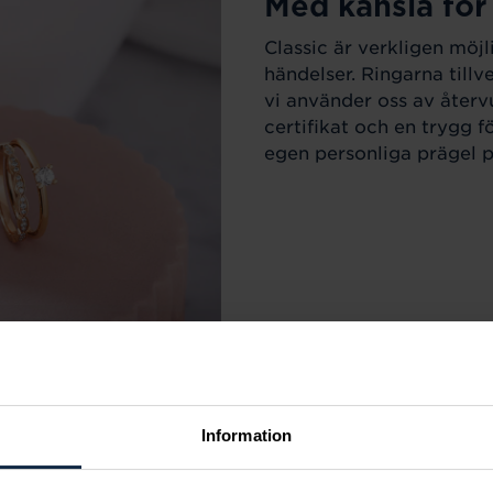
Med känsla för
Classic är verkligen möjl
händelser. Ringarna till
vi använder oss av återv
certifikat och en trygg f
egen personliga prägel på
Information
r varje tillfälle i livet.
m sortimentet för att