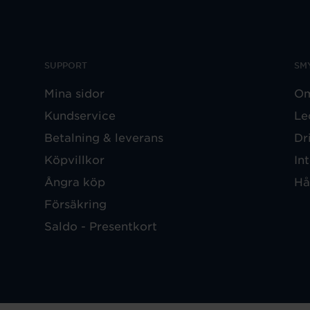
SUPPORT
SM
Mina sidor
Om
Kundservice
Le
Betalning & leverans
Dr
Köpvillkor
In
Ångra köp
Hå
Försäkring
Saldo - Presentkort