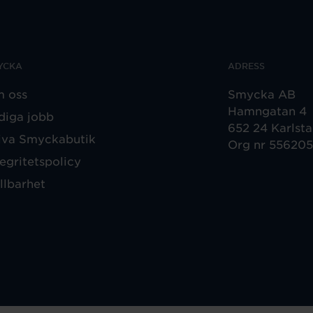
YCKA
ADRESS
 oss
Smycka AB
Hamngatan 4
diga jobb
652 24 Karlst
iva Smyckabutik
Org nr 55620
tegritetspolicy
llbarhet