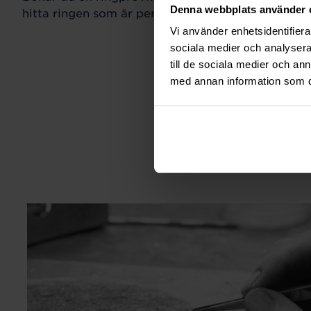
Denna webbplats använder 
hitta ringen som är perfekt för just din stil och sm
Vi använder enhetsidentifierar
sociala medier och analysera 
till de sociala medier och a
med annan information som du 