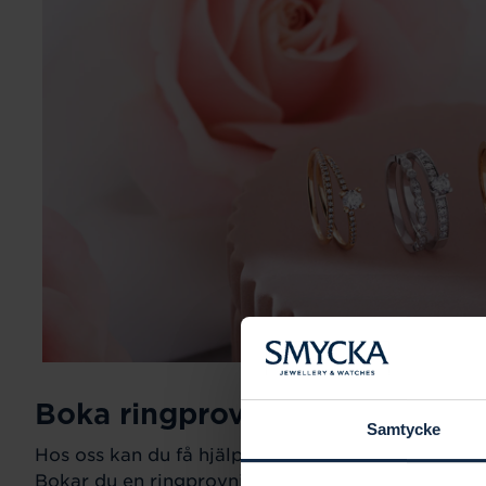
Boka ringprovning
Samtycke
Hos oss kan du få hjälp att hitta just din drömring fö
Bokar du en ringprovning går vi gemensamt igeno