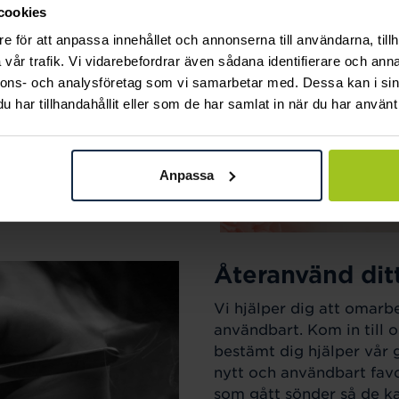
cookies
ak.
e för att anpassa innehållet och annonserna till användarna, tillh
vår trafik. Vi vidarebefordrar även sådana identifierare och anna
nnons- och analysföretag som vi samarbetar med. Dessa kan i sin
har tillhandahållit eller som de har samlat in när du har använt 
Anpassa
Återanvänd dit
Vi hjälper dig att omarb
användbart. Kom in till o
bestämt dig hjälper vår 
nytt och användbart favo
som gått sönder så de kan