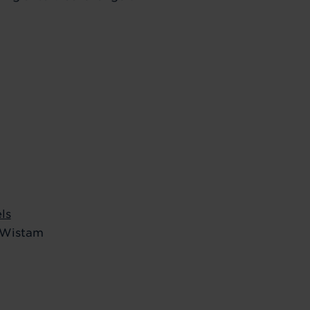
ls
 Wistam