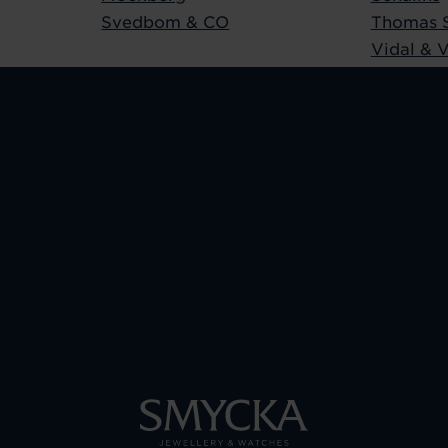
Svedbom & CO
Thomas 
Vidal & V