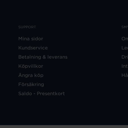
SUPPORT
SM
Mina sidor
Om
Kundservice
Le
Betalning & leverans
Dr
Köpvillkor
In
Ångra köp
Hå
Försäkring
Saldo - Presentkort