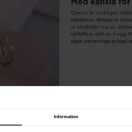
Med känsla för
Classic är verkligen möjl
händelser. Ringarna till
vi använder oss av återv
certifikat och en trygg f
egen personliga prägel på
Information
r varje tillfälle i livet.
m sortimentet för att