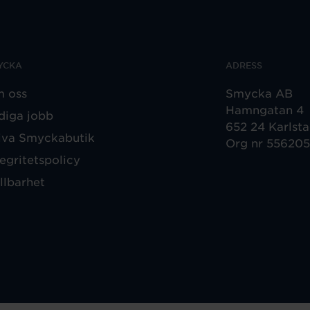
YCKA
ADRESS
 oss
Smycka AB
Hamngatan 4
diga jobb
652 24 Karlst
iva Smyckabutik
Org nr 55620
tegritetspolicy
llbarhet