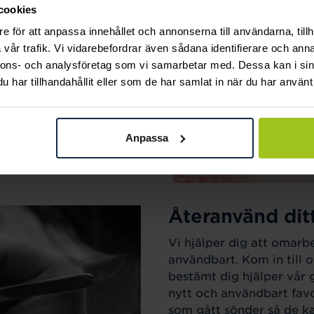
cookies
ak.
e för att anpassa innehållet och annonserna till användarna, tillh
vår trafik. Vi vidarebefordrar även sådana identifierare och anna
nnons- och analysföretag som vi samarbetar med. Dessa kan i sin
har tillhandahållit eller som de har samlat in när du har använt 
Anpassa
Återanvänd dit
Vi hjälper dig att omarb
användbart. Kom in till o
bestämt dig hjälper vår 
nytt och användbart favo
som gått sönder så de kan