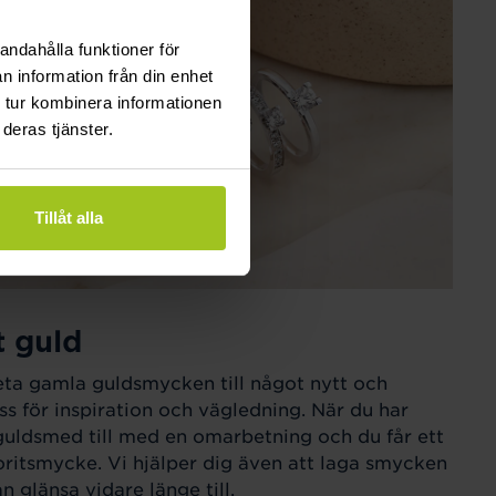
andahålla funktioner för
n information från din enhet
 tur kombinera informationen
deras tjänster.
Tillåt alla
t guld
eta gamla guldsmycken till något nytt och
ss för inspiration och vägledning. När du har
guldsmed till med en omarbetning och du får ett
ritsmycke. Vi hjälper dig även att laga smycken
 glänsa vidare länge till.