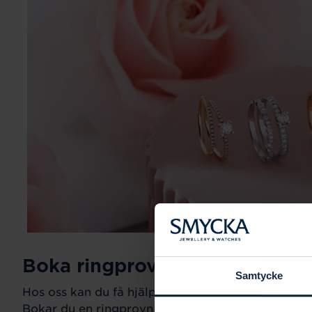
Boka ringprovning
Samtycke
Hos oss kan du få hjälp att hitta just din drömring fö
Bokar du en ringprovning går vi gemensamt igeno