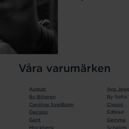
Våra varumärken
August
Ava Jewe
By Billgren
By Sofia
Caroline Svedbom
Classic
Dacapo
Edblad
Gant
Gemma
Mockberg
Schalins