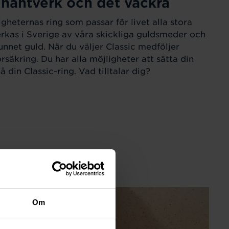
 hantverk och det vackra
igheternas ring som passar för livet alla stora
verkas i Sverige av våra skickliga guldsmeder och
unnet guld. När du väljer Classic medföljer
örsäkring. Du har alla möjligheter att sätta din
 din Classic-ring. Vad tilltalar dig?
Om