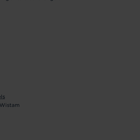
ls
 Wistam