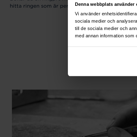
Denna webbplats använder 
hitta ringen som är perfekt för just din stil och sm
Vi använder enhetsidentifierar
sociala medier och analysera 
till de sociala medier och a
med annan information som du 