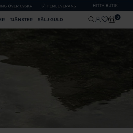
HITTA BUTIK
ING ÖVER 695KR
HEMLEVERANS
0
ER
TJÄNSTER
SÄLJ GULD