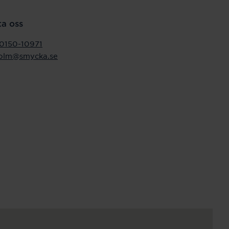
a oss
0150-10971
holm@smycka.se