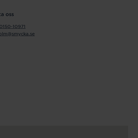
a oss
0150-10971
holm@smycka.se