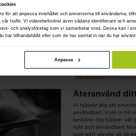
cookies
ak.
e för att anpassa innehållet och annonserna till användarna, tillh
vår trafik. Vi vidarebefordrar även sådana identifierare och anna
nnons- och analysföretag som vi samarbetar med. Dessa kan i sin
har tillhandahållit eller som de har samlat in när du har använt 
Anpassa
Återanvänd dit
Vi hjälper dig att omarb
användbart. Kom in till o
bestämt dig hjälper vår 
nytt och användbart favo
som gått sönder så de kan