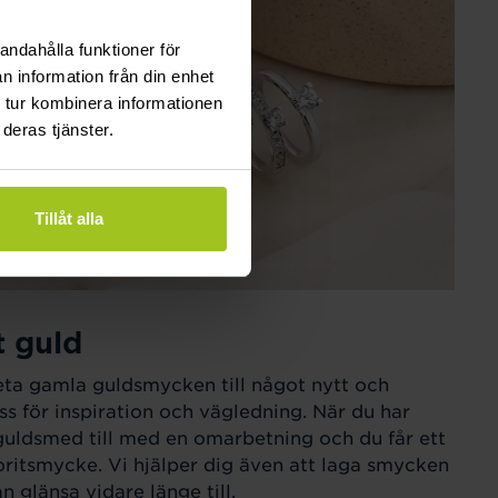
andahålla funktioner för
n information från din enhet
 tur kombinera informationen
deras tjänster.
Tillåt alla
t guld
eta gamla guldsmycken till något nytt och
ss för inspiration och vägledning. När du har
guldsmed till med en omarbetning och du får ett
ritsmycke. Vi hjälper dig även att laga smycken
 glänsa vidare länge till.