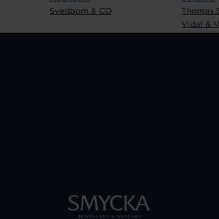
Svedbom & CO
Thomas 
Vidal & V