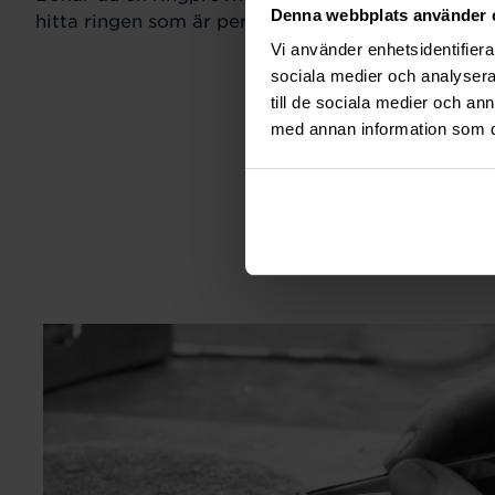
Denna webbplats använder 
hitta ringen som är perfekt för just din stil och sm
Vi använder enhetsidentifierar
sociala medier och analysera 
till de sociala medier och a
med annan information som du 