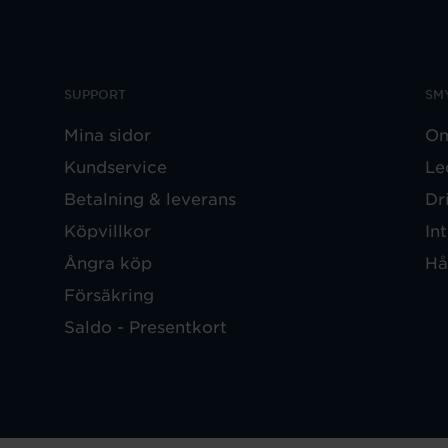
SUPPORT
SM
Mina sidor
Om
Kundservice
Le
Betalning & leverans
Dr
Köpvillkor
In
Ångra köp
Hå
Försäkring
Saldo - Presentkort