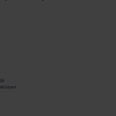
ls
 Wistam