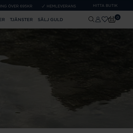
HITTA BUTIK
ING ÖVER 695KR
HEMLEVERANS
0
ER
TJÄNSTER
SÄLJ GULD