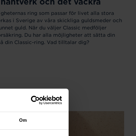
 hantverk och det vackra
igheternas ring som passar för livet alla stora
verkas i Sverige av våra skickliga guldsmeder och
unnet guld. När du väljer Classic medföljer
örsäkring. Du har alla möjligheter att sätta din
 din Classic-ring. Vad tilltalar dig?
Om