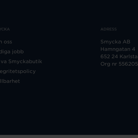
YCKA
ADRESS
 oss
Smycka AB
Hamngatan 4
diga jobb
652 24 Karlst
iva Smyckabutik
Org nr 55620
tegritetspolicy
llbarhet