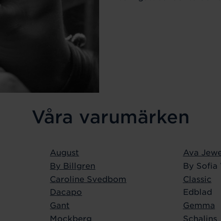
Våra varumärken
August
Ava Jewe
By Billgren
By Sofia
Caroline Svedbom
Classic
Dacapo
Edblad
Gant
Gemma
Mockberg
Schalins