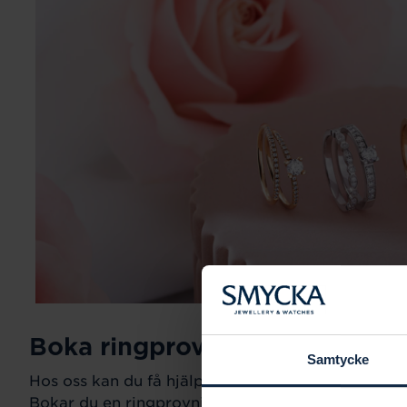
Boka ringprovning
Samtycke
Hos oss kan du få hjälp att hitta just din drömring fö
Bokar du en ringprovning går vi gemensamt igeno