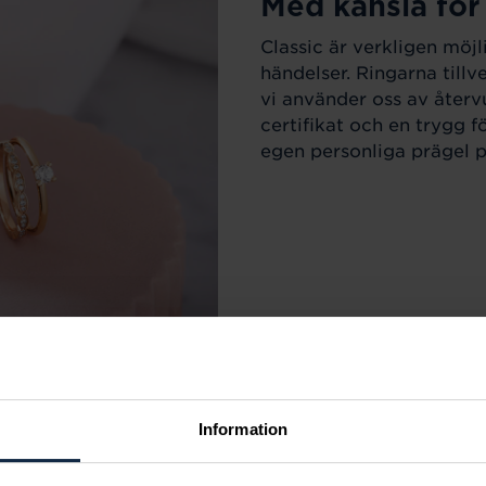
Med känsla för
Classic är verkligen möjl
händelser. Ringarna till
vi använder oss av återv
certifikat och en trygg f
egen personliga prägel på
Information
r varje tillfälle i livet.
m sortimentet för att