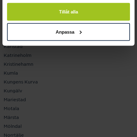
Helsingborg
Hässleholm
Tillåt alla
Jönköping
Kalmar
Anpassa
Karlskrona
Karlstad
Katrineholm
Kristinehamn
Kumla
Kungens Kurva
Kungälv
Mariestad
Motala
Märsta
Mölndal
Norrtälje