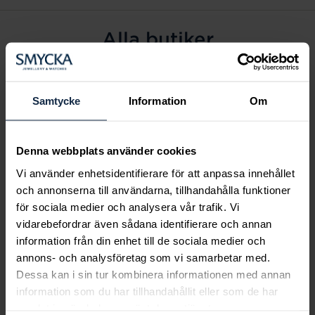
Alla butiker
Alingsås
Arvidsjaur
Samtycke
Information
Om
Avesta
Borås
Denna webbplats använder cookies
Eksjö
Vi använder enhetsidentifierare för att anpassa innehållet
Fagersta
och annonserna till användarna, tillhandahålla funktioner
Farsta
för sociala medier och analysera vår trafik. Vi
Frölunda torg
vidarebefordrar även sådana identifierare och annan
Gävle
information från din enhet till de sociala medier och
annons- och analysföretag som vi samarbetar med.
Halmstad
Dessa kan i sin tur kombinera informationen med annan
Halmstad Hallarna
information som du har tillhandahållit eller som de har
Haninge
samlat in när du har använt deras tjänster.