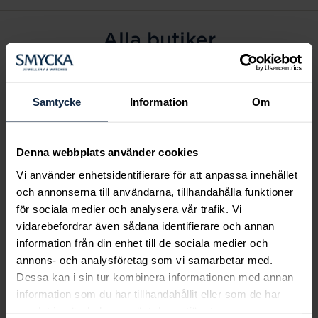
Alla butiker
Alingsås
Arvidsjaur
Samtycke
Information
Om
Avesta
Borås
Denna webbplats använder cookies
Eksjö
Vi använder enhetsidentifierare för att anpassa innehållet
Fagersta
och annonserna till användarna, tillhandahålla funktioner
Farsta
för sociala medier och analysera vår trafik. Vi
Frölunda torg
vidarebefordrar även sådana identifierare och annan
Gävle
information från din enhet till de sociala medier och
annons- och analysföretag som vi samarbetar med.
Halmstad
Dessa kan i sin tur kombinera informationen med annan
Halmstad Hallarna
information som du har tillhandahållit eller som de har
Haninge
samlat in när du har använt deras tjänster.