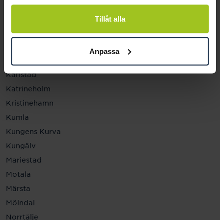
Helsingborg
Hässleholm
Tillåt alla
Jönköping
Kalmar
Anpassa
Karlskrona
Karlstad
Katrineholm
Kristinehamn
Kumla
Kungens Kurva
Kungälv
Mariestad
Motala
Märsta
Mölndal
Norrtälje