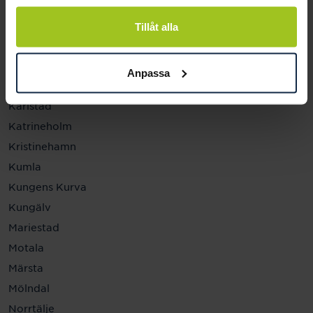
Helsingborg
Hässleholm
Tillåt alla
Jönköping
Kalmar
Anpassa
Karlskrona
Karlstad
Katrineholm
Kristinehamn
Kumla
Kungens Kurva
Kungälv
Mariestad
Motala
Märsta
Mölndal
Norrtälje