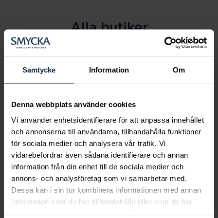
Alla butiker
Alingsås
Arvidsjaur
Samtycke
Information
Om
Avesta
Borås
Denna webbplats använder cookies
Eksjö
Vi använder enhetsidentifierare för att anpassa innehållet
Fagersta
och annonserna till användarna, tillhandahålla funktioner
Farsta
för sociala medier och analysera vår trafik. Vi
Frölunda torg
vidarebefordrar även sådana identifierare och annan
Gävle
information från din enhet till de sociala medier och
annons- och analysföretag som vi samarbetar med.
Halmstad
Dessa kan i sin tur kombinera informationen med annan
Halmstad Hallarna
information som du har tillhandahållit eller som de har
Haninge
samlat in när du har använt deras tjänster.