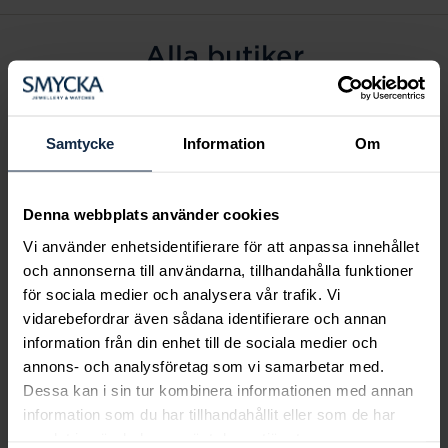
Alla butiker
Alingsås
Arvidsjaur
Samtycke
Information
Om
Avesta
Borås
Denna webbplats använder cookies
Eksjö
Vi använder enhetsidentifierare för att anpassa innehållet
Fagersta
och annonserna till användarna, tillhandahålla funktioner
Farsta
för sociala medier och analysera vår trafik. Vi
Frölunda torg
vidarebefordrar även sådana identifierare och annan
Gävle
information från din enhet till de sociala medier och
annons- och analysföretag som vi samarbetar med.
Halmstad
Dessa kan i sin tur kombinera informationen med annan
Halmstad Hallarna
information som du har tillhandahållit eller som de har
Haninge
samlat in när du har använt deras tjänster.