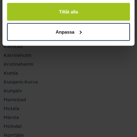
Helsingborg
Hässleholm
Tillåt alla
Jönköping
Kalmar
Anpassa
Karlskrona
Karlstad
Katrineholm
Kristinehamn
Kumla
Kungens Kurva
Kungälv
Mariestad
Motala
Märsta
Mölndal
Norrtälje