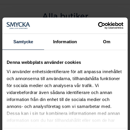
Alla butiker
Alingsås
Arvidsjaur
Samtycke
Information
Om
Avesta
Borås
Denna webbplats använder cookies
Eksjö
Vi använder enhetsidentifierare för att anpassa innehållet
Fagersta
och annonserna till användarna, tillhandahålla funktioner
Farsta
för sociala medier och analysera vår trafik. Vi
Frölunda torg
vidarebefordrar även sådana identifierare och annan
Gävle
information från din enhet till de sociala medier och
annons- och analysföretag som vi samarbetar med.
Halmstad
Dessa kan i sin tur kombinera informationen med annan
Halmstad Hallarna
information som du har tillhandahållit eller som de har
Haninge
samlat in när du har använt deras tjänster.