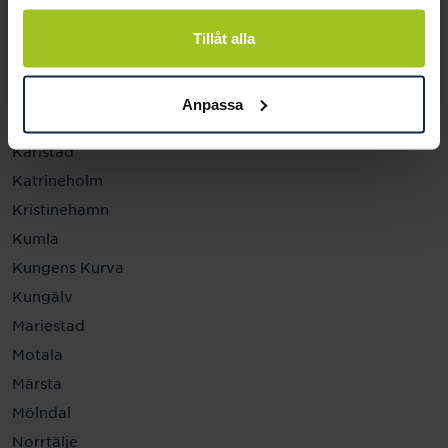
Helsingborg
Hässleholm
Tillåt alla
Jönköping
Kalmar
Anpassa
Karlskrona
Karlstad
Katrineholm
Kristinehamn
Kumla
Kungens Kurva
Kungälv
Mariestad
Motala
Märsta
Mölndal
Norrtälje