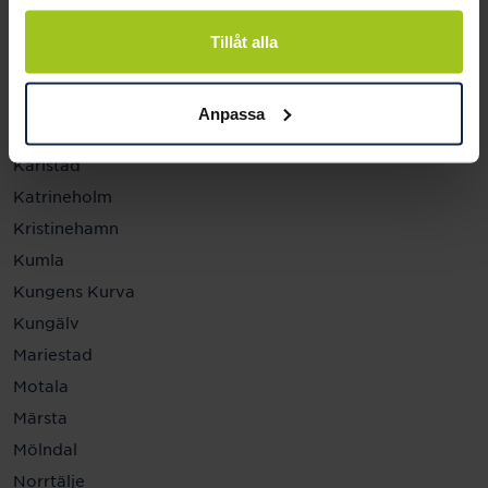
Helsingborg
Hässleholm
Tillåt alla
Jönköping
Kalmar
Anpassa
Karlskrona
Karlstad
Katrineholm
Kristinehamn
Kumla
Kungens Kurva
Kungälv
Mariestad
Motala
Märsta
Mölndal
Norrtälje