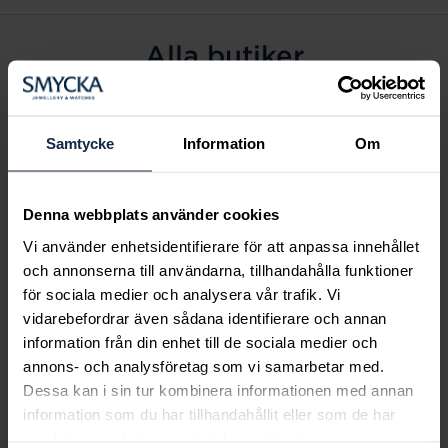
Alla butiker
Alingsås
Arvidsjaur
Samtycke
Information
Om
Avesta
Borås
Denna webbplats använder cookies
Eksjö
Vi använder enhetsidentifierare för att anpassa innehållet
Fagersta
och annonserna till användarna, tillhandahålla funktioner
Farsta
för sociala medier och analysera vår trafik. Vi
Frölunda torg
vidarebefordrar även sådana identifierare och annan
Gävle
information från din enhet till de sociala medier och
annons- och analysföretag som vi samarbetar med.
Halmstad
Dessa kan i sin tur kombinera informationen med annan
Halmstad Hallarna
information som du har tillhandahållit eller som de har
Haninge
samlat in när du har använt deras tjänster.