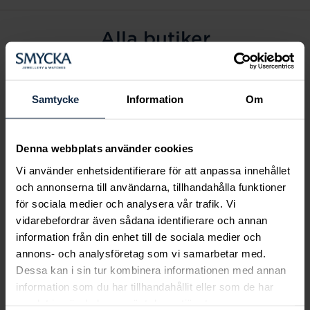
Alla butiker
Alingsås
Arvidsjaur
Samtycke
Information
Om
Avesta
Borås
Denna webbplats använder cookies
Eksjö
Vi använder enhetsidentifierare för att anpassa innehållet
Fagersta
och annonserna till användarna, tillhandahålla funktioner
Farsta
för sociala medier och analysera vår trafik. Vi
Frölunda torg
vidarebefordrar även sådana identifierare och annan
Gävle
information från din enhet till de sociala medier och
annons- och analysföretag som vi samarbetar med.
Halmstad
Dessa kan i sin tur kombinera informationen med annan
Halmstad Hallarna
information som du har tillhandahållit eller som de har
Haninge
samlat in när du har använt deras tjänster.