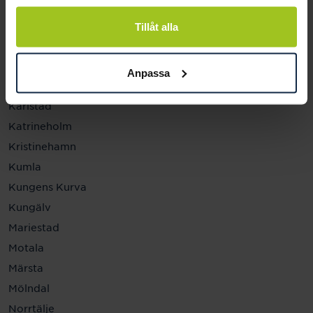
Helsingborg
Hässleholm
Tillåt alla
Jönköping
Kalmar
Anpassa
Karlskrona
Karlstad
Katrineholm
Kristinehamn
Kumla
Kungens Kurva
Kungälv
Mariestad
Motala
Märsta
Mölndal
Norrtälje