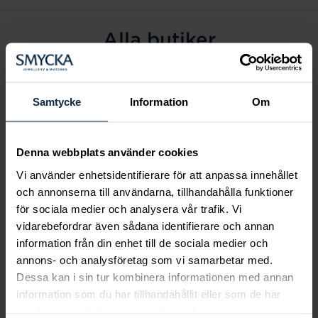
Alla butiker
Alingsås
Arvidsjaur
Samtycke
Information
Om
Avesta
Borås
Denna webbplats använder cookies
Eksjö
Vi använder enhetsidentifierare för att anpassa innehållet
Fagersta
och annonserna till användarna, tillhandahålla funktioner
Farsta
för sociala medier och analysera vår trafik. Vi
Frölunda torg
vidarebefordrar även sådana identifierare och annan
Gävle
information från din enhet till de sociala medier och
annons- och analysföretag som vi samarbetar med.
Halmstad
Dessa kan i sin tur kombinera informationen med annan
Halmstad Hallarna
information som du har tillhandahållit eller som de har
Haninge
samlat in när du har använt deras tjänster.