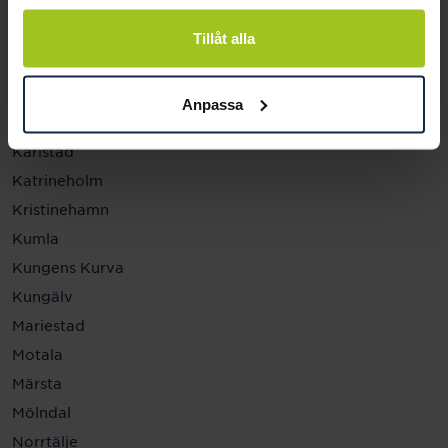
Helsingborg
Hässleholm
Tillåt alla
Jönköping
Kalmar
Anpassa
Karlskrona
Karlstad
Katrineholm
Kristinehamn
Kumla
Kungens Kurva
Kungälv
Mariestad
Motala
Märsta
Mölndal
Norrtälje