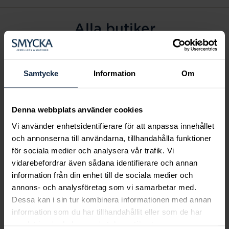
Alla butiker
Alingsås
Arvidsjaur
Samtycke
Information
Om
Avesta
Borås
Denna webbplats använder cookies
Eksjö
Vi använder enhetsidentifierare för att anpassa innehållet
Fagersta
och annonserna till användarna, tillhandahålla funktioner
Farsta
för sociala medier och analysera vår trafik. Vi
Frölunda torg
vidarebefordrar även sådana identifierare och annan
Gävle
information från din enhet till de sociala medier och
annons- och analysföretag som vi samarbetar med.
Halmstad
Dessa kan i sin tur kombinera informationen med annan
Halmstad Hallarna
information som du har tillhandahållit eller som de har
Haninge
samlat in när du har använt deras tjänster.