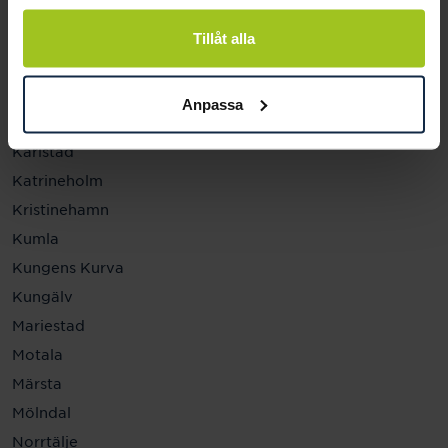
Helsingborg
Hässleholm
Tillåt alla
Jönköping
Kalmar
Anpassa
Karlskrona
Karlstad
Katrineholm
Kristinehamn
Kumla
Kungens Kurva
Kungälv
Mariestad
Motala
Märsta
Mölndal
Norrtälje