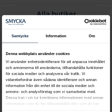
Alla butiker
Alingsås
Arvidsjaur
Samtycke
Information
Om
Avesta
Borås
Denna webbplats använder cookies
Eksjö
Vi använder enhetsidentifierare för att anpassa innehållet
Fagersta
och annonserna till användarna, tillhandahålla funktioner
Farsta
för sociala medier och analysera vår trafik. Vi
Frölunda torg
vidarebefordrar även sådana identifierare och annan
Gävle
information från din enhet till de sociala medier och
annons- och analysföretag som vi samarbetar med.
Halmstad
Dessa kan i sin tur kombinera informationen med annan
Halmstad Hallarna
information som du har tillhandahållit eller som de har
Haninge
samlat in när du har använt deras tjänster.