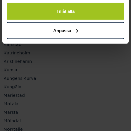
Helsingborg
Hässleholm
Tillåt alla
Jönköping
Kalmar
Anpassa
Karlskrona
Karlstad
Katrineholm
Kristinehamn
Kumla
Kungens Kurva
Kungälv
Mariestad
Motala
Märsta
Mölndal
Norrtälje